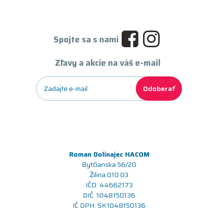
Spojte sa s nami
Zľavy a akcie na váš e-mail
Odoberať
Roman Dolinajec HACOM
Bytčianska 56/20
Žilina 010 03
IČO: 44662173
DIČ: 1048150136
IČ DPH: SK1048150136