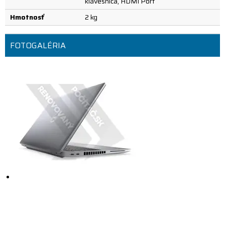
klávesnica, HDMI Port
Hmotnosť
2 kg
FOTOGALÉRIA