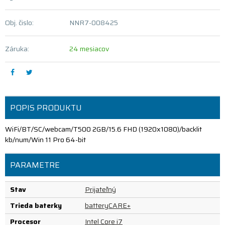
Obj. čislo:
NNR7-008425
Záruka:
24 mesiacov
POPIS PRODUKTU
WiFi/BT/SC/webcam/T500 2GB/15.6 FHD (1920x1080)/backlit
kb/num/Win 11 Pro 64-bit
PARAMETRE
Stav
Prijateľný
Trieda baterky
batteryCARE+
Procesor
Intel Core i7