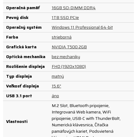
Operačná pamäť
16GB SO-DIMM DDR4
Pevný disk
1TB SSD PCIe
Operačný systém
Windows 11 Professional 64-bit
Farba
strieborná
Grafická karta
NVIDIA T500 2GB
Optická mechanika
bez mechaniky
Rozlíšenie displeja
FHD (1920x1080)
Typ displeja
matný
Veľkosť displeja
15.6"
USB 3.1 port
áno
M.2 Slot, Bluetooth pripojenie,
Integrovaná Web kamera, WiFi
pripojenie, USB-C with ThunderBolt,
Vlastnosti
Numerická klávesnica, Čítačka
pamäťových kariet, Podsvietená