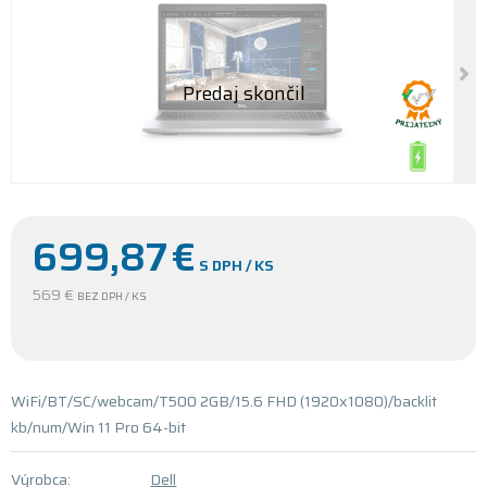
699,87
€
S DPH / KS
569 €
BEZ DPH / KS
WiFi/BT/SC/webcam/T500 2GB/15.6 FHD (1920x1080)/backlit
kb/num/Win 11 Pro 64-bit
Výrobca:
Dell