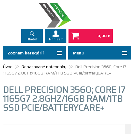
0,00 €
Hľadať
Prihlásiť
Zoznam kategórií
Menu
Úvod
Repasované notebooky
Dell Precision 3560; Core i7
1165G7 2.8GHz/16GB RAM/1TB SSD PCIe/batteryCARE+
DELL PRECISION 3560; CORE I7
1165G7 2.8GHZ/16GB RAM/1TB
SSD PCIE/BATTERYCARE+