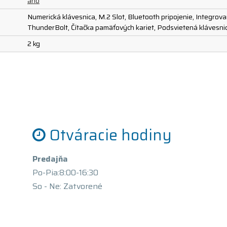
áno
Numerická klávesnica, M.2 Slot, Bluetooth pripojenie, Integro
ThunderBolt, Čítačka pamäťových kariet, Podsvietená klávesni
2 kg
Otváracie hodiny
Predajňa
Po-Pia:8:00-16:30
So - Ne: Zatvorené