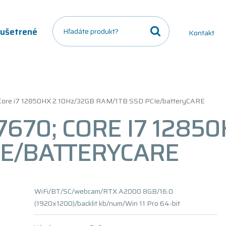
a ušetrené
Kontakt
; Core i7 12850HX 2.10Hz/32GB RAM/1TB SSD PCIe/batteryCARE
7670; CORE I7 1285
IE/BATTERYCARE
WiFi/BT/SC/webcam/RTX A2000 8GB/16.0
(1920x1200)/backlit kb/num/Win 11 Pro 64-bit