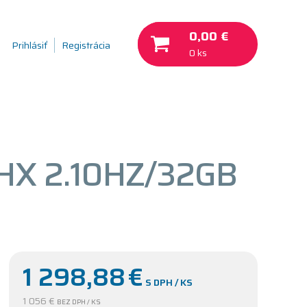
0,00 €
Prihlásiť
Registrácia
0 ks
0HX 2.10HZ/32GB
1 298,88
€
S DPH / KS
1 056 €
BEZ DPH / KS