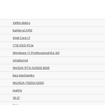
Veľmi dobrý
batteryCARE
Intel Core i7
1TB SSD PCIe
Windows 11 Professional 64-bit
strieborná
NVIDIA RTX A2000 8GB
bez mechaniky
WUXGA (1920x1200)
matný
16.0"