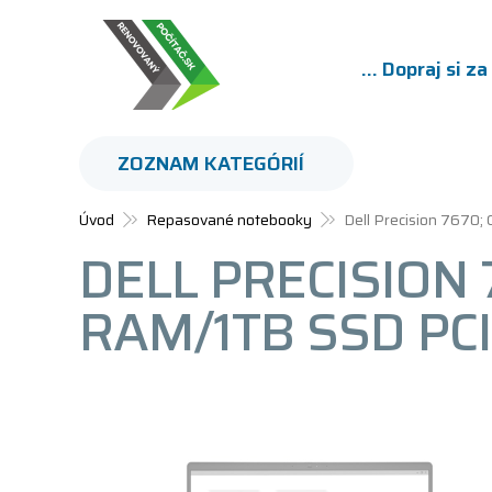
... Dopraj si z
ZOZNAM KATEGÓRIÍ
Úvod
Repasované notebooky
Dell Precision 7670
DELL PRECISION 
RAM/1TB SSD PC