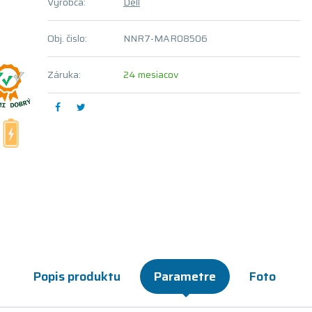
Výrobca:
Dell
Obj. čislo:
NNR7-MAR08506
Záruka:
24 mesiacov
Popis produktu
Parametre
Foto