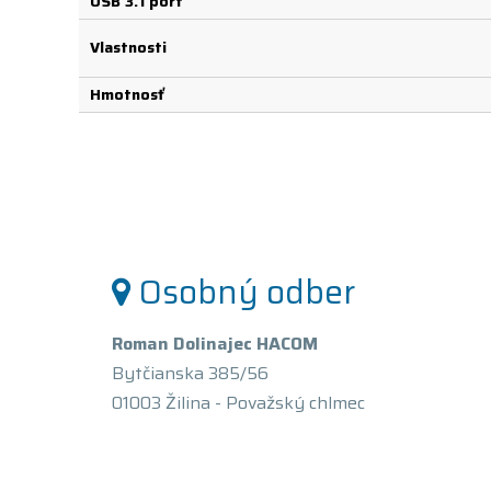
USB 3.1 port
Vlastnosti
Hmotnosť
Osobný odber
Roman Dolinajec HACOM
Bytčianska 385/56
01003 Žilina - Považský chlmec