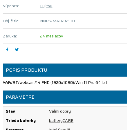
Výrobca:
Fujitsu
Obj. čislo:
NNR5-MAR24508
Záruka:
24 mesiacov
POPIS PRODUKTU
WiFi/BT/webcam/14 FHD (1920x1080)/Win 11 Pro 64-bit
PARAMETRE
Stav
Veľmi dobrý
Trieda baterky
batteryCARE
Procesor
Intel Core i5