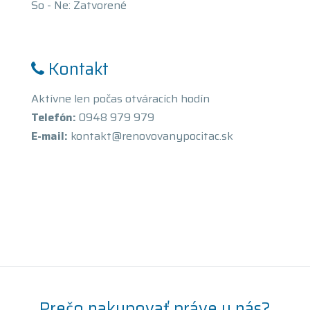
So - Ne: Zatvorené
Kontakt
Aktívne len počas otváracích hodín
Telefón:
0948 979 979
E-mail:
kontakt@renovovanypocitac.sk
Prečo nakupovať práve u nás?