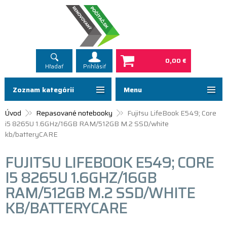
0,00 €
Hľadať
Prihlásiť
Zoznam kategórií
Menu
Úvod
Repasované notebooky
Fujitsu LifeBook E549; Core
i5 8265U 1.6GHz/16GB RAM/512GB M.2 SSD/white
kb/batteryCARE
FUJITSU LIFEBOOK E549; CORE
I5 8265U 1.6GHZ/16GB
RAM/512GB M.2 SSD/WHITE
KB/BATTERYCARE