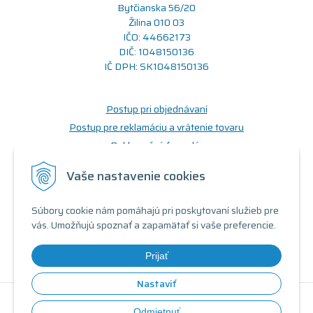
Bytčianska 56/20
Žilina 010 03
IČO: 44662173
DIČ: 1048150136
IČ DPH: SK1048150136
Postup pri objednávaní
Postup pre reklamáciu a vrátenie tovaru
Reklamačný formulár
Odstúpenie od zmluvy (formulár)
Vaše nastavenie cookies
Prečo nakupovať u nás
Súbory cookie nám pomáhajú pri poskytovaní služieb pre
Obchodné podmienky
vás. Umožňujú spoznať a zapamätať si vaše preferencie.
Doprava a možnosti platby
Triedy a stavy produktov
Prijať
Nastaviť
© 2026 Renovovaný počítač •
tvorba eshopu cez UNIobchod
,
Odmietnuť