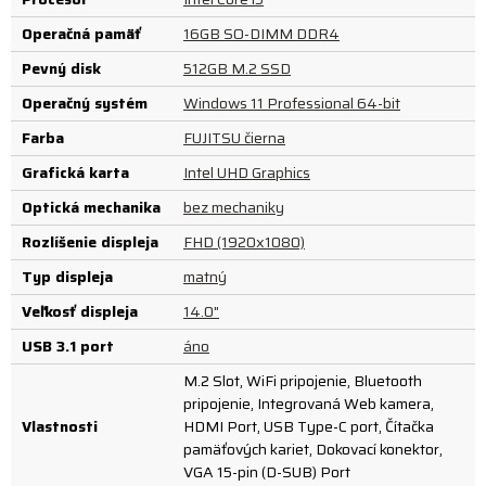
Operačná pamäť
16GB SO-DIMM DDR4
Pevný disk
512GB M.2 SSD
Operačný systém
Windows 11 Professional 64-bit
Farba
FUJITSU čierna
Grafická karta
Intel UHD Graphics
Optická mechanika
bez mechaniky
Rozlíšenie displeja
FHD (1920x1080)
Typ displeja
matný
Veľkosť displeja
14.0"
USB 3.1 port
áno
M.2 Slot, WiFi pripojenie, Bluetooth
pripojenie, Integrovaná Web kamera,
Vlastnosti
HDMI Port, USB Type-C port, Čítačka
pamäťových kariet, Dokovací konektor,
VGA 15-pin (D-SUB) Port