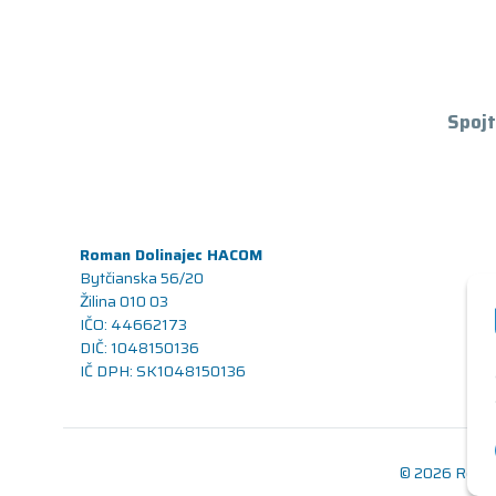
Spojt
Roman Dolinajec HACOM
Bytčianska 56/20
Žilina 010 03
IČO: 44662173
DIČ: 1048150136
IČ DPH: SK1048150136
© 2026 Renov