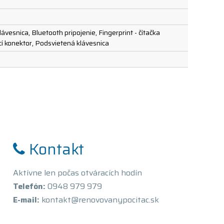
vesnica, Bluetooth pripojenie, Fingerprint - čítačka
cí konektor, Podsvietená klávesnica
Kontakt
Aktívne len počas otváracích hodín
Telefón:
0948 979 979
E-mail:
kontakt@renovovanypocitac.sk