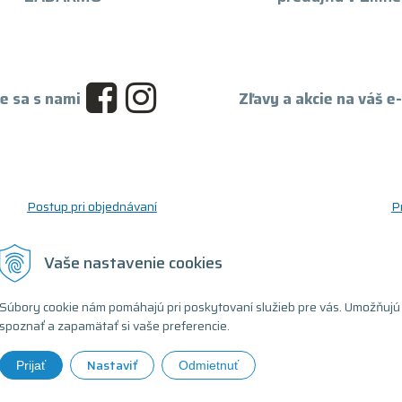
e sa s nami
Zľavy a akcie na váš e
Postup pri objednávaní
P
Postup pre reklamáciu a vrátenie tovaru
O
Reklamačný formulár
D
Vaše nastavenie cookies
Odstúpenie od zmluvy (formulár)
T
Súbory cookie nám pomáhajú pri poskytovaní služieb pre vás. Umožňujú
spoznať a zapamätať si vaše preferencie.
Nastaviť
Prijať
Odmietnuť
ovaný počítač •
tvorba eshopu cez UNIobchod
,
webhosting
spoločnosti