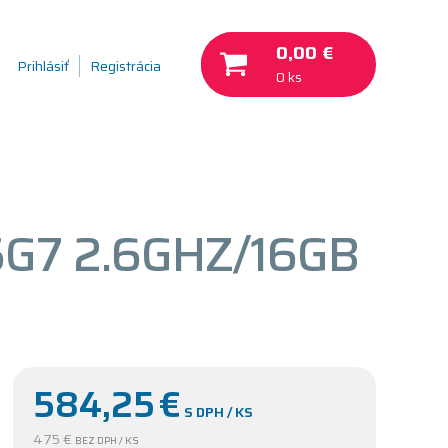
0,00 €
Prihlásiť
Registrácia
0 ks
45G7 2.6GHZ/16GB
584,25
€
S DPH / KS
475 €
BEZ DPH / KS