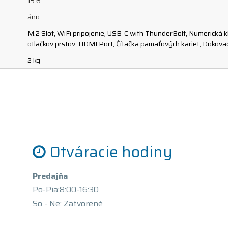
15.6"
áno
M.2 Slot, WiFi pripojenie, USB-C with ThunderBolt, Numerická klá
otlačkov prstov, HDMI Port, Čítačka pamäťových kariet, Dokova
2 kg
Otváracie hodiny
Predajňa
Po-Pia:8:00-16:30
So - Ne: Zatvorené