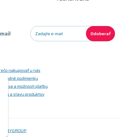
-mail
Odoberať
rečo nakupovať u nás
bchodné podmienky
oprava a možnosti platby
riedy a stavy produktov
WEBYGROUP