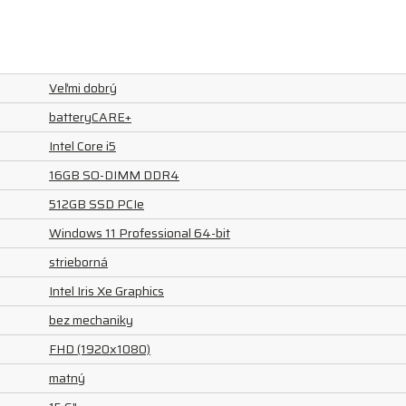
Veľmi dobrý
batteryCARE+
Intel Core i5
16GB SO-DIMM DDR4
512GB SSD PCIe
Windows 11 Professional 64-bit
strieborná
Intel Iris Xe Graphics
bez mechaniky
FHD (1920x1080)
matný