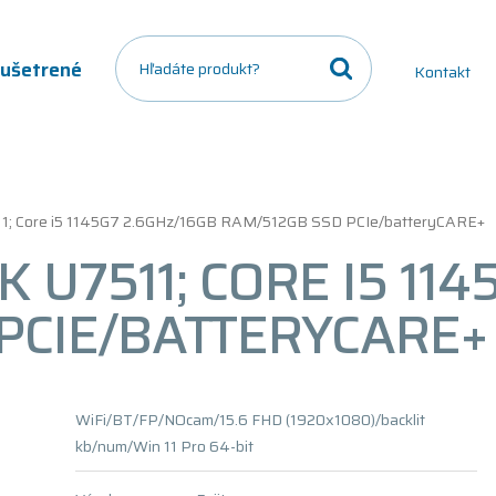
a ušetrené
Kontakt
511; Core i5 1145G7 2.6GHz/16GB RAM/512GB SSD PCIe/batteryCARE+
K U7511; CORE I5 11
PCIE/BATTERYCARE+
WiFi/BT/FP/NOcam/15.6 FHD (1920x1080)/backlit
kb/num/Win 11 Pro 64-bit