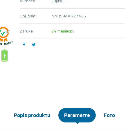
Výrobca:
Fujitsu
Obj. čislo:
NNR5-MAR27425
Záruka:
24 mesiacov
Popis produktu
Parametre
Foto