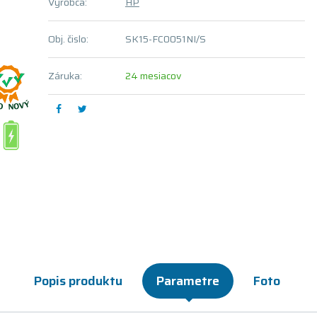
Výrobca:
HP
Obj. čislo:
SK15-FC0051NI/S
Záruka:
24 mesiacov
Popis produktu
Parametre
Foto