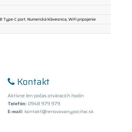
 Type-C port, Numerická klávesnica, WiFi pripojenie
Kontakt
Aktívne len počas otváracích hodín
Telefón:
0948 979 979
E-mail:
kontakt@renovovanypocitac.sk