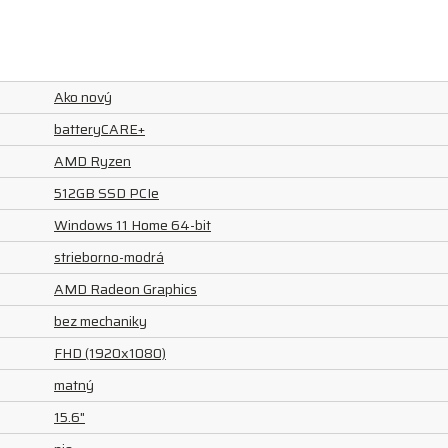
Ako nový
batteryCARE+
AMD Ryzen
512GB SSD PCIe
Windows 11 Home 64-bit
strieborno-modrá
AMD Radeon Graphics
bez mechaniky
FHD (1920x1080)
matný
15.6"