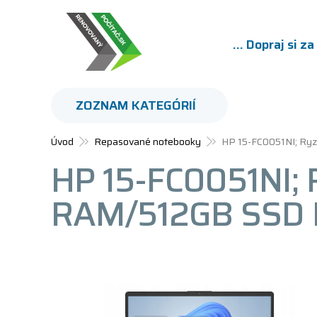
... Dopraj si z
ZOZNAM KATEGÓRIÍ
Úvod
Repasované notebooky
HP 15-FC0051NI; Ry
HP 15-FC0051NI;
RAM/512GB SSD 