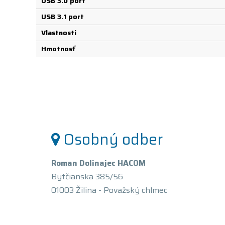
USB 3.0 port
USB 3.1 port
Vlastnosti
Hmotnosť
Osobný odber
Roman Dolinajec HACOM
Bytčianska 385/56
01003 Žilina - Považský chlmec