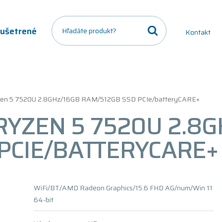
a ušetrené
Kontakt
zen 5 7520U 2.8GHz/16GB RAM/512GB SSD PCIe/batteryCARE+
 RYZEN 5 7520U 2.8
PCIE/BATTERYCARE+
WiFi/BT/AMD Radeon Graphics/15.6 FHD AG/num/Win 11
64-bit