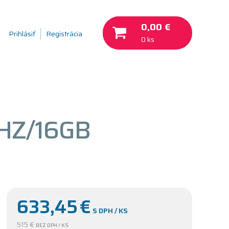
0,00 €
Prihlásiť
Registrácia
0 ks
GHZ/16GB
633,45
€
S DPH / KS
515 €
BEZ DPH / KS