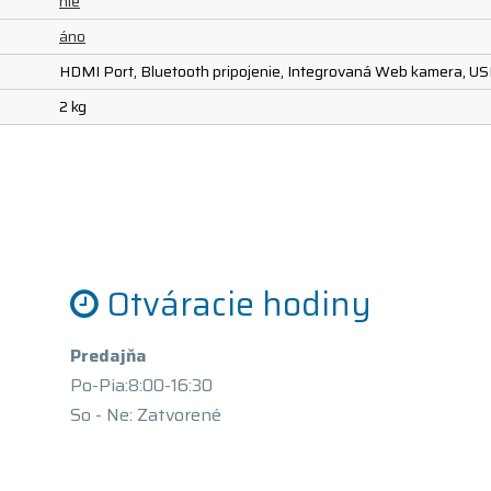
nie
áno
HDMI Port, Bluetooth pripojenie, Integrovaná Web kamera, USB
2 kg
Otváracie hodiny
Predajňa
Po-Pia:8:00-16:30
So - Ne: Zatvorené