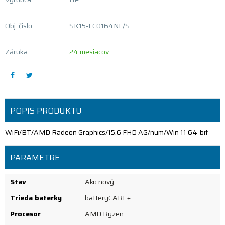
Obj. čislo:
SK15-FC0164NF/S
Záruka:
24 mesiacov
POPIS PRODUKTU
WiFi/BT/AMD Radeon Graphics/15.6 FHD AG/num/Win 11 64-bit
PARAMETRE
Stav
Ako nový
Trieda baterky
batteryCARE+
Procesor
AMD Ryzen