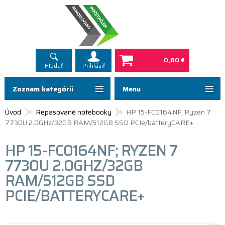
0,00 €
Hľadať
Prihlásiť
Zoznam kategórií
Menu
Úvod
Repasované notebooky
HP 15-FC0164NF; Ryzen 7
7730U 2.0GHz/32GB RAM/512GB SSD PCIe/batteryCARE+
HP 15-FC0164NF; RYZEN 7
7730U 2.0GHZ/32GB
RAM/512GB SSD
PCIE/BATTERYCARE+