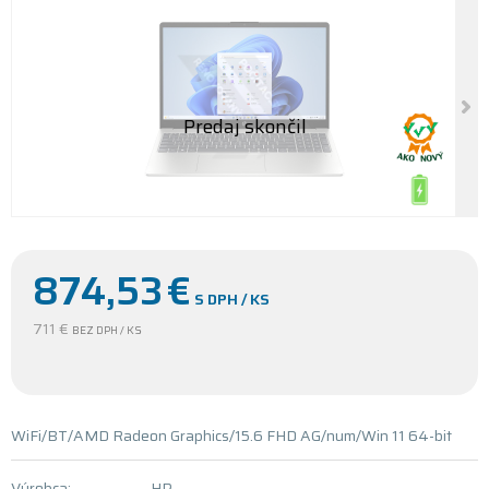
874,53
€
S DPH / KS
711 €
BEZ DPH / KS
WiFi/BT/AMD Radeon Graphics/15.6 FHD AG/num/Win 11 64-bit
Výrobca:
HP