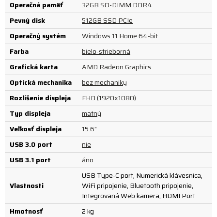
Operačná pamäť
32GB SO-DIMM DDR4
Pevný disk
512GB SSD PCIe
Operačný systém
Windows 11 Home 64-bit
Farba
bielo-strieborná
Grafická karta
AMD Radeon Graphics
Optická mechanika
bez mechaniky
Rozlíšenie displeja
FHD (1920x1080)
Typ displeja
matný
Veľkosť displeja
15.6"
USB 3.0 port
nie
USB 3.1 port
áno
USB Type-C port, Numerická klávesnica,
Vlastnosti
WiFi pripojenie, Bluetooth pripojenie,
Integrovaná Web kamera, HDMI Port
Hmotnosť
2 kg