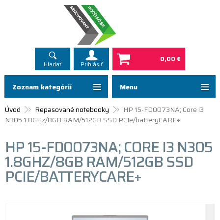
0,00 €
Hľadať
Prihlásiť
Zoznam kategórií
Menu
Úvod
Repasované notebooky
HP 15-FD0073NA; Core i3
N305 1.8GHz/8GB RAM/512GB SSD PCIe/batteryCARE+
HP 15-FD0073NA; CORE I3 N305
1.8GHZ/8GB RAM/512GB SSD
PCIE/BATTERYCARE+