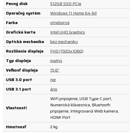
Pevný disk
512GB SSD PCIe
Operačný systém
Windows 11 Home 64-bit
Farba
strieborná
Grafická karta
Intel UHD Graphics
Optická mechanika
bez mechaniky
Rozlíšenie displeja
FHD (1920x1080)
Typ displeja
matný
Veľkosť displeja
15.6"
USB 3.0 port
nie
USB 3.1 port
áno
WiFi pripojenie, USB Type-C port,
Numerická klávesnica, Bluetooth
Vlastnosti
pripojenie, Integrovaná Web kamera,
HDMI Port
Hmotnosť
2 kg