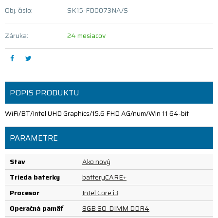
Obj. čislo:
SK15-FD0073NA/S
Záruka:
24 mesiacov
POPIS PRODUKTU
WiFi/BT/Intel UHD Graphics/15.6 FHD AG/num/Win 11 64-bit
PARAMETRE
Stav
Ako nový
Trieda baterky
batteryCARE+
Procesor
Intel Core i3
Operačná pamäť
8GB SO-DIMM DDR4