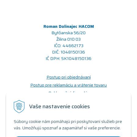
Roman Dolinajec HACOM
Bytčianska 56/20
Žilina 010 03
IČO: 44662173
DIČ: 1048150136
IČ DPH: SK1048150136
Postup pri objednávaní
Postup pre reklamáciu a vrátenie tovaru
Reklamačný formulár
Odstúpenie od zmluvy (formulár)
Vaše nastavenie cookies
Prečo nakupovať u nás
Súbory cookie nám pomáhajú pri poskytovaní služieb pre
Obchodné podmienky
vás. Umožňujú spoznať a zapamätať si vaše preferencie.
Doprava a možnosti platby