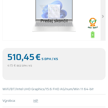
510,45
€
S DPH / KS
415 €
BEZ DPH / KS
WiFi/BT/Intel UHD Graphics/15.6 FHD AG/num/Win 11 64-bit
Výrobca:
HP