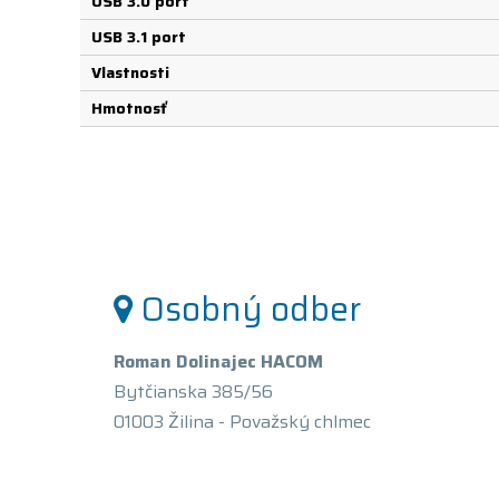
USB 3.0 port
USB 3.1 port
Vlastnosti
Hmotnosť
Osobný odber
Roman Dolinajec HACOM
Bytčianska 385/56
01003 Žilina - Považský chlmec