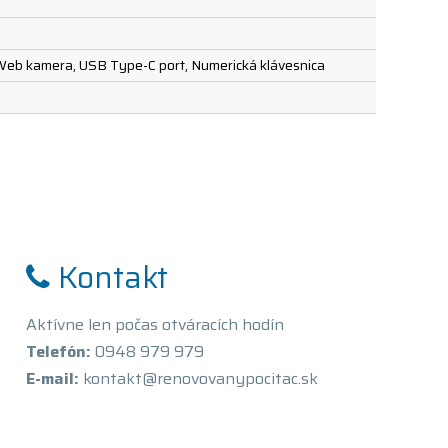
á Web kamera, USB Type-C port, Numerická klávesnica
Kontakt
Aktívne len počas otváracích hodín
Telefón:
0948 979 979
E-mail:
kontakt@renovovanypocitac.sk