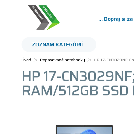
... Dopraj si z
ZOZNAM KATEGÓRIÍ
Úvod
Repasované notebooky
HP 17-CN3029NF; Co
HP 17-CN3029NF;
RAM/512GB SSD 