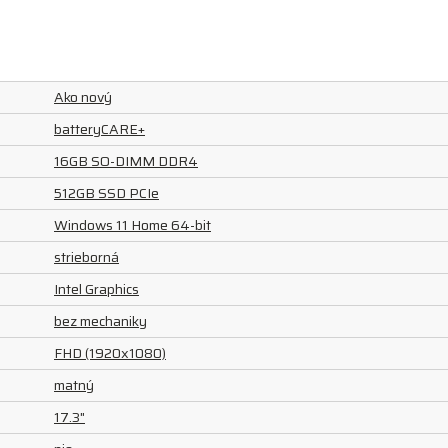
Ako nový
batteryCARE+
16GB SO-DIMM DDR4
512GB SSD PCIe
Windows 11 Home 64-bit
strieborná
Intel Graphics
bez mechaniky
FHD (1920x1080)
matný
17.3"