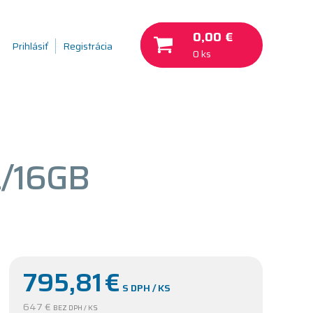
0,00 €
Prihlásiť
Registrácia
0 ks
Z/16GB
795,81
€
S DPH / KS
647 €
BEZ DPH / KS