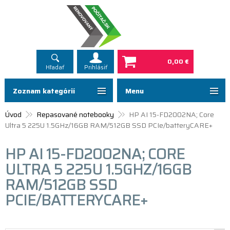
0,00 €
Hľadať
Prihlásiť
Zoznam kategórií
Menu
Úvod
Repasované notebooky
HP AI 15-FD2002NA; Core
Ultra 5 225U 1.5GHz/16GB RAM/512GB SSD PCIe/batteryCARE+
HP AI 15-FD2002NA; CORE
ULTRA 5 225U 1.5GHZ/16GB
RAM/512GB SSD
PCIE/BATTERYCARE+