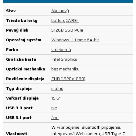
Stav
Ako nový
Trieda baterky
batteryCARE+
Pevný disk
512GB SSD PCIe
Operačný systém
Windows 11 Home 64-bit
Farba
strieborná
Grafická karta
Intel Graphics
Optická mechanika
bez mechaniky
Rozlíšenie displeja
FHD (1920x1080)
Typ displeja
matný
Veľkosť displeja
15.6"
USB 3.0 port
nie
USB 3.1 port
áno
WiFi pripojenie, Bluetooth pripojenie,
Vlastnosti
Integrovaná Web kamera, USB Type-C