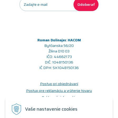
Odoberať
Roman Dolinajec HACOM
Bytčianska 56/20
Žilina 010 03
IČO: 44662173
DIČ: 1048150136
IČ DPH: SK1048150136
Postup pri objednávaní
Postup pre reklamáciu a vrátenie tovaru
Reklamačný formulár
Odstúpenie od zmluvy (formulár)
Vaše nastavenie cookies
Prečo nakupovať u nás