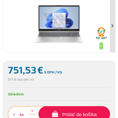
751,53
€
S DPH / KS
611 €
BEZ DPH / KS
Skladom
+
ks
Pridať do košíka
-