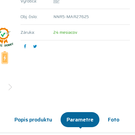
Výrobca:
HP
Obj. čislo:
NNR5-MAR27625
Záruka:
24 mesiacov
Popis produktu
Parametre
Foto