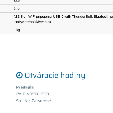
13.3"
áno
M.2 Slot, WiFi pripojenie, USB-C with ThunderBolt, Bluetooth 
Podsvietená klávesnica
2 kg
Otváracie hodiny
Predajňa
Po-Pia:8:00-16:30
So - Ne: Zatvorené