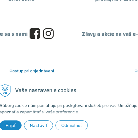
e sa s nami
Zľavy a akcie na váš e
Postup pri objednávaní
P
Postup pre reklamáciu a vrátenie tovaru
O
Reklamačný formulár
D
Vaše nastavenie cookies
Odstúpenie od zmluvy (formulár)
T
Súbory cookie nám pomáhajú pri poskytovaní služieb pre vás. Umožňujú
spoznať a zapamätať si vaše preferencie.
Nastaviť
Prijať
Odmietnuť
ovaný počítač •
tvorba eshopu cez UNIobchod
,
webhosting
spoločnosti