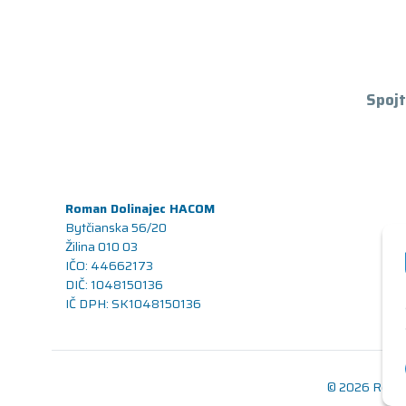
Spojt
Roman Dolinajec HACOM
Bytčianska 56/20
Žilina 010 03
IČO: 44662173
DIČ: 1048150136
IČ DPH: SK1048150136
© 2026 Renov