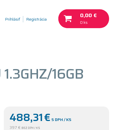
0,00 €
Prihlásiť
Registrácia
0 ks
 1.3GHZ/16GB
488,31
€
S DPH / KS
397 €
BEZ DPH / KS