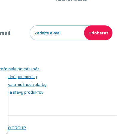
-mail
Odoberať
rečo nakupovať u nás
bchodné podmienky
oprava a možnosti platby
riedy a stavy produktov
WEBYGROUP