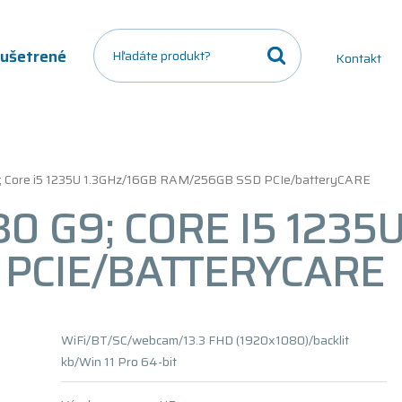
a ušetrené
Kontakt
9; Core i5 1235U 1.3GHz/16GB RAM/256GB SSD PCIe/batteryCARE
0 G9; CORE I5 1235U
PCIE/BATTERYCARE
WiFi/BT/SC/webcam/13.3 FHD (1920x1080)/backlit
kb/Win 11 Pro 64-bit