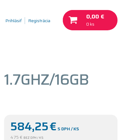
0,00 €
Prihlásiť
Registrácia
0 ks
 1.7GHZ/16GB
584,25
€
S DPH / KS
475 €
BEZ DPH / KS