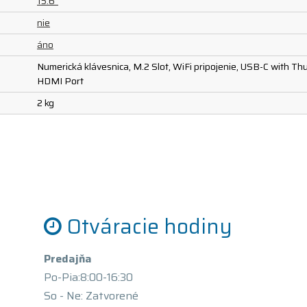
15.6"
nie
áno
Numerická klávesnica, M.2 Slot, WiFi pripojenie, USB-C with T
HDMI Port
2 kg
Otváracie hodiny
Predajňa
Po-Pia:8:00-16:30
So - Ne: Zatvorené