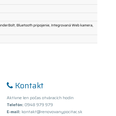
hunderBolt, Bluetooth pripojenie, Integrovaná Web kamera,
Kontakt
Aktívne len počas otváracích hodín
Telefón:
0948 979 979
E-mail:
kontakt@renovovanypocitac.sk