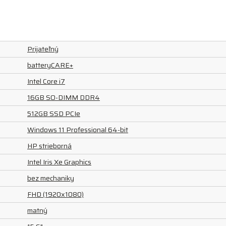
Prijateľný
batteryCARE+
Intel Core i7
16GB SO-DIMM DDR4
512GB SSD PCIe
Windows 11 Professional 64-bit
HP strieborná
Intel Iris Xe Graphics
bez mechaniky
FHD (1920x1080)
matný