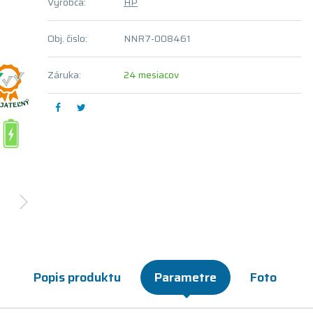
Výrobca:
HP
Obj. čislo:
NNR7-008461
Záruka:
24 mesiacov
Popis produktu
Parametre
Foto