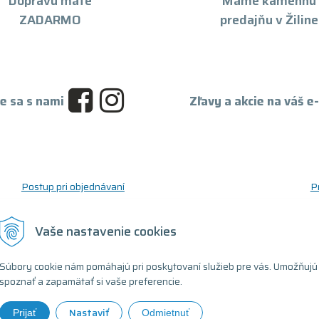
Dopravu máte
Máme kamennú
ZADARMO
predajňu v Žiline
e sa s nami
Zľavy a akcie na váš e
Postup pri objednávaní
P
Postup pre reklamáciu a vrátenie tovaru
O
Reklamačný formulár
D
Vaše nastavenie cookies
Odstúpenie od zmluvy (formulár)
T
Súbory cookie nám pomáhajú pri poskytovaní služieb pre vás. Umožňujú
spoznať a zapamätať si vaše preferencie.
Nastaviť
Prijať
Odmietnuť