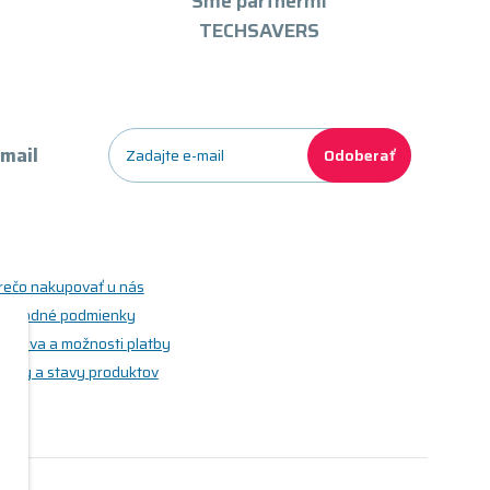
Sme partnermi
TECHSAVERS
-mail
Odoberať
rečo nakupovať u nás
bchodné podmienky
oprava a možnosti platby
riedy a stavy produktov