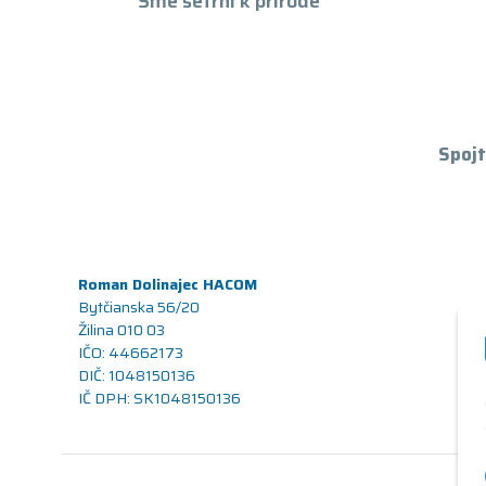
Sme šetrní k prírode
Spojt
Roman Dolinajec HACOM
Bytčianska 56/20
Žilina 010 03
IČO: 44662173
DIČ: 1048150136
IČ DPH: SK1048150136