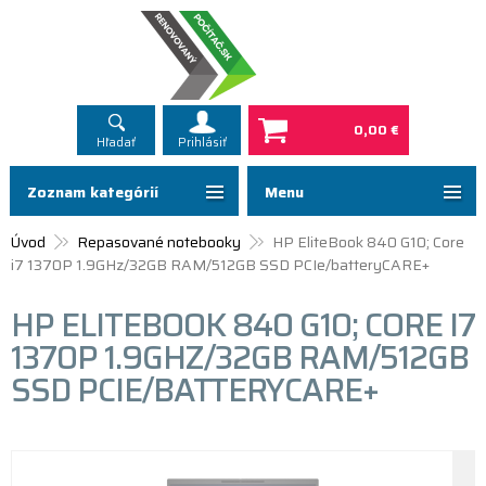
0,00 €
Hľadať
Prihlásiť
Zoznam kategórií
Menu
Úvod
Repasované notebooky
HP EliteBook 840 G10; Core
i7 1370P 1.9GHz/32GB RAM/512GB SSD PCIe/batteryCARE+
HP ELITEBOOK 840 G10; CORE I7
1370P 1.9GHZ/32GB RAM/512GB
SSD PCIE/BATTERYCARE+