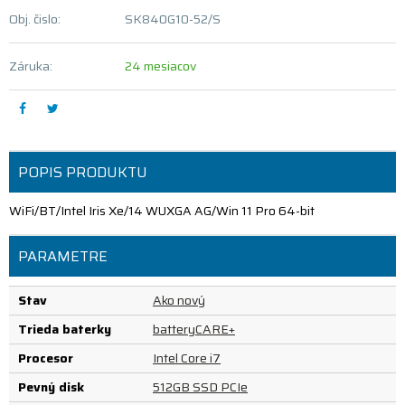
Obj. čislo:
SK840G10-52/S
Záruka:
24 mesiacov
POPIS PRODUKTU
WiFi/BT/Intel Iris Xe/14 WUXGA AG/Win 11 Pro 64-bit
PARAMETRE
Stav
Ako nový
Trieda baterky
batteryCARE+
Procesor
Intel Core i7
Pevný disk
512GB SSD PCIe