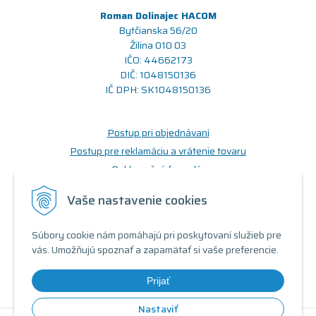
Roman Dolinajec HACOM
Bytčianska 56/20
Žilina 010 03
IČO: 44662173
DIČ: 1048150136
IČ DPH: SK1048150136
Postup pri objednávaní
Postup pre reklamáciu a vrátenie tovaru
Reklamačný formulár
Odstúpenie od zmluvy (formulár)
Vaše nastavenie cookies
Prečo nakupovať u nás
Súbory cookie nám pomáhajú pri poskytovaní služieb pre
Obchodné podmienky
vás. Umožňujú spoznať a zapamätať si vaše preferencie.
Doprava a možnosti platby
Triedy a stavy produktov
Prijať
Nastaviť