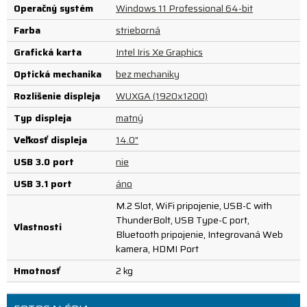
Operačný systém
Windows 11 Professional 64-bit
Farba
strieborná
Grafická karta
Intel Iris Xe Graphics
Optická mechanika
bez mechaniky
Rozlíšenie displeja
WUXGA (1920x1200)
Typ displeja
matný
Veľkosť displeja
14.0"
USB 3.0 port
nie
USB 3.1 port
áno
M.2 Slot, WiFi pripojenie, USB-C with
ThunderBolt, USB Type-C port,
Vlastnosti
Bluetooth pripojenie, Integrovaná Web
kamera, HDMI Port
Hmotnosť
2 kg