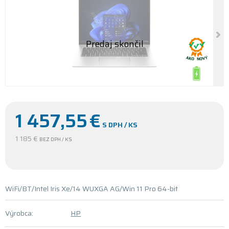
1 457,55
€
S DPH / KS
1 185 €
BEZ DPH / KS
WiFi/BT/Intel Iris Xe/14 WUXGA AG/Win 11 Pro 64-bit
Výrobca:
HP