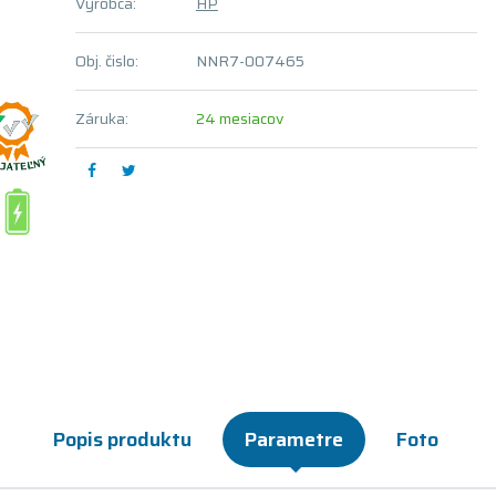
Výrobca:
HP
Obj. čislo:
NNR7-007465
Záruka:
24 mesiacov
Popis produktu
Parametre
Foto