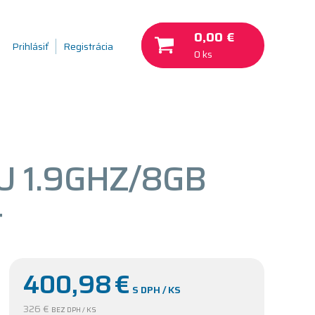
0,00 €
Prihlásiť
Registrácia
0 ks
U 1.9GHZ/8GB
+
400,98
€
S DPH / KS
326 €
BEZ DPH / KS