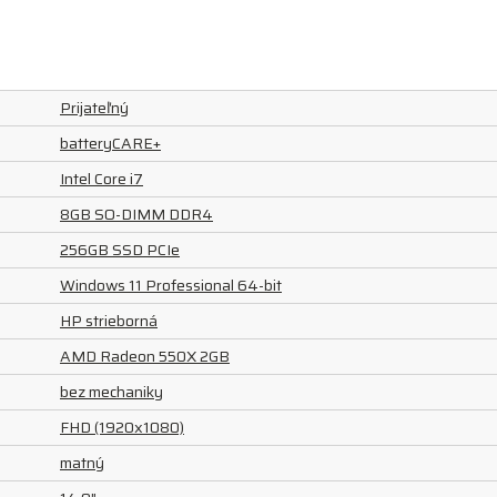
Prijateľný
batteryCARE+
Intel Core i7
8GB SO-DIMM DDR4
256GB SSD PCIe
Windows 11 Professional 64-bit
HP strieborná
AMD Radeon 550X 2GB
bez mechaniky
FHD (1920x1080)
matný