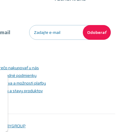
-mail
Odoberať
rečo nakupovať u nás
bchodné podmienky
oprava a možnosti platby
riedy a stavy produktov
WEBYGROUP