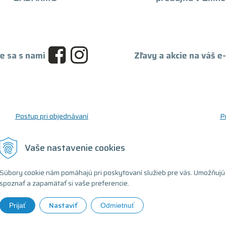
e sa s nami
Zľavy a akcie na váš e
Postup pri objednávaní
P
Postup pre reklamáciu a vrátenie tovaru
O
Reklamačný formulár
D
Vaše nastavenie cookies
Odstúpenie od zmluvy (formulár)
T
Súbory cookie nám pomáhajú pri poskytovaní služieb pre vás. Umožňujú
spoznať a zapamätať si vaše preferencie.
Nastaviť
Prijať
Odmietnuť
ovaný počítač •
tvorba eshopu cez UNIobchod
,
webhosting
spoločnosti