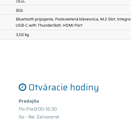
14.0"
áno
Bluetooth pripojenie, Podsvietená klávesnica, M.2 Slot, Integr
USB-C with ThunderBolt, HDMI Port
3,02 kg
Otváracie hodiny
Predajňa
Po-Pia:8:00-16:30
So - Ne: Zatvorené