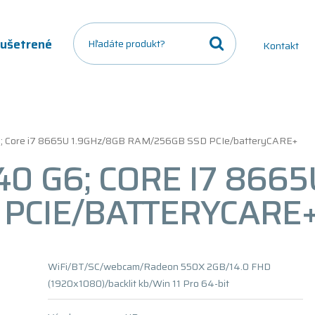
a ušetrené
Kontakt
6; Core i7 8665U 1.9GHz/8GB RAM/256GB SSD PCIe/batteryCARE+
0 G6; CORE I7 8665
PCIE/BATTERYCARE
WiFi/BT/SC/webcam/Radeon 550X 2GB/14.0 FHD
(1920x1080)/backlit kb/Win 11 Pro 64-bit