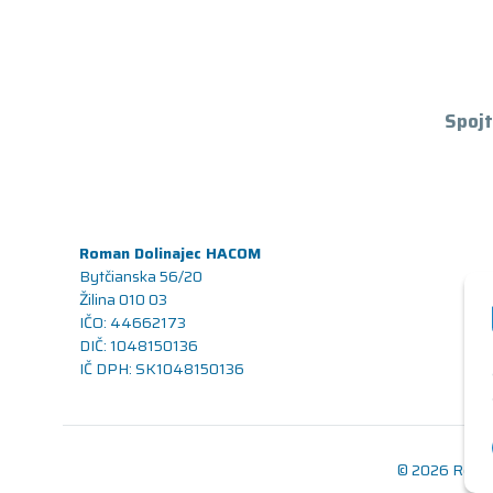
Spojt
Roman Dolinajec HACOM
Bytčianska 56/20
Žilina 010 03
IČO: 44662173
DIČ: 1048150136
IČ DPH: SK1048150136
© 2026 Renov