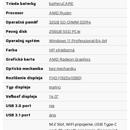
Trieda baterky
batteryCARE
Procesor
AMD Ryzen
Operačná pamäť
32GB SO-DIMM DDR4
Pevný disk
256GB SSD PCIe
Operačný systém
Windows 11 Professional 64-bit
Farba
HP strieborná
Grafická karta
AMD Radeon Graphics
Optická mechanika
bez mechaniky
Rozlíšenie displeja
FHD (1920x1080)
Typ displeja
matný
Veľkosť displeja
14.0"
USB 3.0 port
nie
USB 3.1 port
áno
M.2 Slot, WiFi pripojenie, USB Type-C