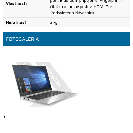
port, Bluetooth pripojenie, Fingerprint -
Vlastnosti
čítačka otlačkov prstov, HDMI Port,
Podsvietená klávesnica
Hmotnosť
2 kg
FOTOGALÉRIA