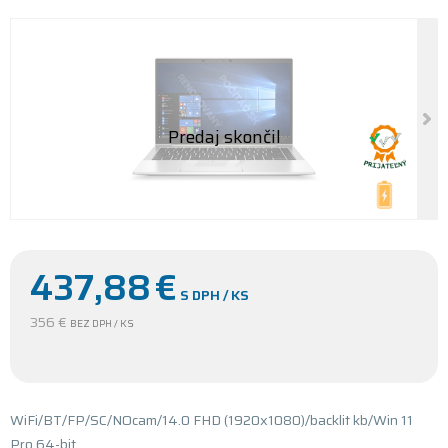
437,88
€
S DPH / KS
356 €
BEZ DPH / KS
WiFi/BT/FP/SC/NOcam/14.0 FHD (1920x1080)/backlit kb/Win 11
Pro 64-bit