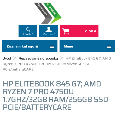
0,00 €
Hľadať
Prihlásiť
Zoznam kategórií
Menu
Úvod
Repasované notebooky
HP EliteBook 845 G7; AMD
Ryzen 7 PRO 4750U 1.7GHz/32GB RAM/256GB SSD
PCIe/batteryCARE
HP ELITEBOOK 845 G7; AMD
RYZEN 7 PRO 4750U
1.7GHZ/32GB RAM/256GB SSD
PCIE/BATTERYCARE