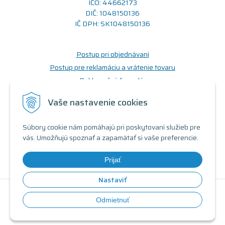
IČO: 44662173
DIČ: 1048150136
IČ DPH: SK1048150136
Postup pri objednávaní
Postup pre reklamáciu a vrátenie tovaru
Reklamačný formulár
Odstúpenie od zmluvy (formulár)
Vaše nastavenie cookies
Prečo nakupovať u nás
Súbory cookie nám pomáhajú pri poskytovaní služieb pre
Obchodné podmienky
vás. Umožňujú spoznať a zapamätať si vaše preferencie.
Doprava a možnosti platby
Triedy a stavy produktov
Prijať
Nastaviť
© 2026 Renovovaný počítač •
tvorba eshopu cez UNIobchod
,
Odmietnuť
webhosting
spoločnosti
WEBYGROUP