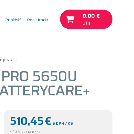
0,00 €
Prihlásiť
Registrácia
0 ks
eryCARE+
 PRO 5650U
BATTERYCARE+
510,45
€
S DPH / KS
415 €
BEZ DPH / KS