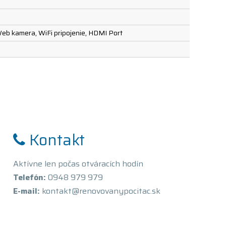
Web kamera, WiFi pripojenie, HDMI Port
Kontakt
Aktívne len počas otváracích hodín
Telefón:
0948 979 979
E-mail:
kontakt@renovovanypocitac.sk