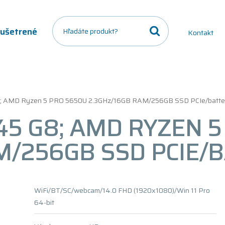
a ušetrené
Kontakt
8; AMD Ryzen 5 PRO 5650U 2.3GHz/16GB RAM/256GB SSD PCIe/batt
45 G8; AMD RYZEN 5
M/256GB SSD PCIE/
WiFi/BT/SC/webcam/14.0 FHD (1920x1080)/Win 11 Pro
64-bit