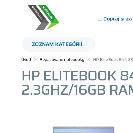
... Dopraj si z
ZOZNAM KATEGÓRIÍ
Úvod
Repasované notebooky
HP EliteBook 845 G
HP ELITEBOOK 8
2.3GHZ/16GB RA