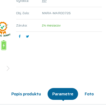
Výrobca:
HP
Obj. čislo:
NNRA-MAR00726
Záruka:
24 mesiacov
Popis produktu
Parametre
Foto