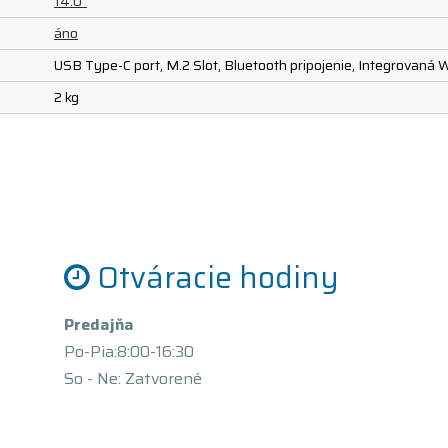
14.0"
áno
USB Type-C port, M.2 Slot, Bluetooth pripojenie, Integrovaná 
2 kg
Otváracie hodiny
Predajňa
Po-Pia:8:00-16:30
So - Ne: Zatvorené