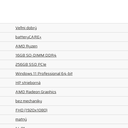
Veľmi dobrý
batteryCARE+
AMD Ryzen
16GB SO-DIMM DDR4
256GB SSD PCIe
Windows 11 Professional 64-bit
HP strieborná
AMD Radeon Graphics
bez mechaniky
FHD (1920x1080)
matný