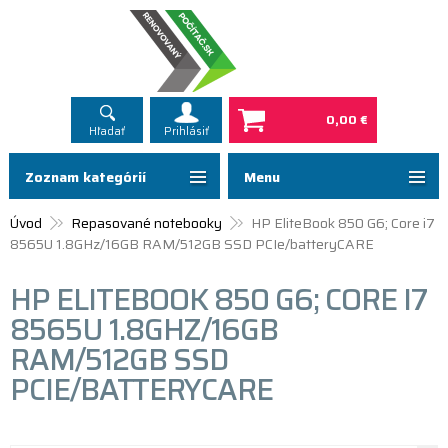
0,00 €
Hľadať
Prihlásiť
Zoznam kategórií
Menu
Úvod
Repasované notebooky
HP EliteBook 850 G6; Core i7
8565U 1.8GHz/16GB RAM/512GB SSD PCIe/batteryCARE
HP ELITEBOOK 850 G6; CORE I7
8565U 1.8GHZ/16GB
RAM/512GB SSD
PCIE/BATTERYCARE