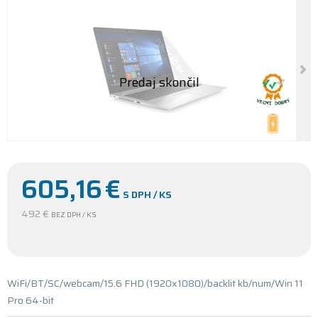
605,16
€
S DPH / KS
492 €
BEZ DPH / KS
WiFi/BT/SC/webcam/15.6 FHD (1920x1080)/backlit kb/num/Win 11
Pro 64-bit