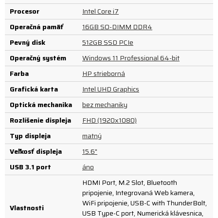
Procesor
Intel Core i7
Operačná pamäť
16GB SO-DIMM DDR4
Pevný disk
512GB SSD PCIe
Operačný systém
Windows 11 Professional 64-bit
Farba
HP strieborná
Grafická karta
Intel UHD Graphics
Optická mechanika
bez mechaniky
Rozlíšenie displeja
FHD (1920x1080)
Typ displeja
matný
Veľkosť displeja
15.6"
USB 3.1 port
áno
HDMI Port, M.2 Slot, Bluetooth
pripojenie, Integrovaná Web kamera,
WiFi pripojenie, USB-C with ThunderBolt,
Vlastnosti
USB Type-C port, Numerická klávesnica,