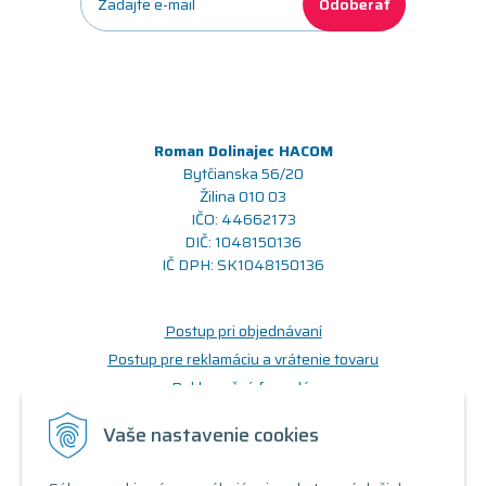
Odoberať
Roman Dolinajec HACOM
Bytčianska 56/20
Žilina 010 03
IČO: 44662173
DIČ: 1048150136
IČ DPH: SK1048150136
Postup pri objednávaní
Postup pre reklamáciu a vrátenie tovaru
Reklamačný formulár
Odstúpenie od zmluvy (formulár)
Vaše nastavenie cookies
Prečo nakupovať u nás