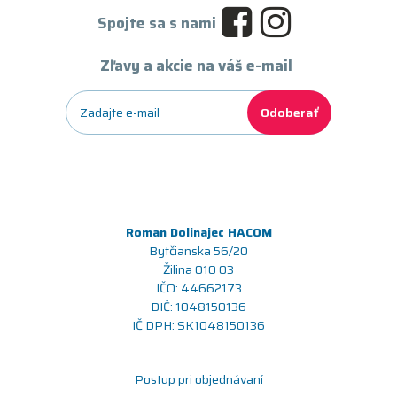
Spojte sa s nami
Zľavy a akcie na váš e-mail
Odoberať
Roman Dolinajec HACOM
Bytčianska 56/20
Žilina 010 03
IČO: 44662173
DIČ: 1048150136
IČ DPH: SK1048150136
Postup pri objednávaní