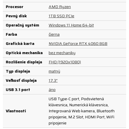
Procesor
AMD Ryzen
Pevný disk
1TB SSD PCIe
Operačný systém
Windows 11 Home 64-bit
Farba
čierna
Grafická karta
NVIDIA GeForce RTX 4060 8GB
Optická mechanika
bez mechaniky
Rozlíšenie displeja
FHD (1920x1080)
Typ displeja
matný
Veľkosť displeja
17.3"
USB 3.1 port
áno
USB Type-C port, Podsvietená
klávesnica, Numerická klávesnica,
Vlastnosti
Integrovaná Web kamera, Bluetooth
pripojenie, M.2 Slot, HDMI Port, WiFi
pripojenie