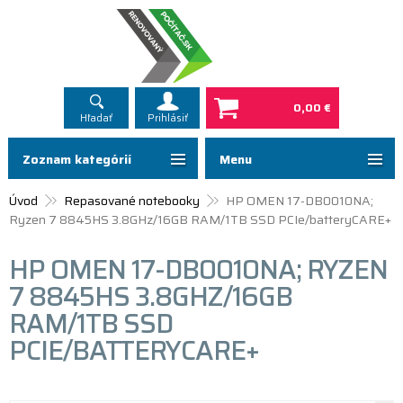
0,00 €
Hľadať
Prihlásiť
Zoznam kategórií
Menu
Úvod
Repasované notebooky
HP OMEN 17-DB0010NA;
Ryzen 7 8845HS 3.8GHz/16GB RAM/1TB SSD PCIe/batteryCARE+
HP OMEN 17-DB0010NA; RYZEN
7 8845HS 3.8GHZ/16GB
RAM/1TB SSD
PCIE/BATTERYCARE+