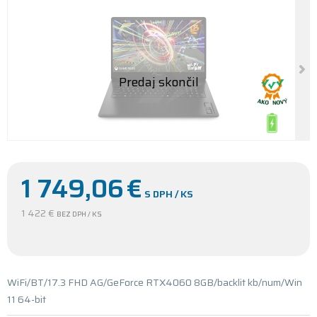
1 749,06
€
S DPH / KS
1 422 €
BEZ DPH / KS
WiFi/BT/17.3 FHD AG/GeForce RTX4060 8GB/backlit kb/num/Win
11 64-bit