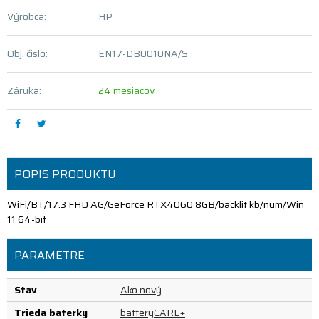
Výrobca:
HP
Obj. čislo:
EN17-DB0010NA/S
Záruka:
24 mesiacov
POPIS PRODUKTU
WiFi/BT/17.3 FHD AG/GeForce RTX4060 8GB/backlit kb/num/Win
11 64-bit
PARAMETRE
Stav
Ako nový
Trieda baterky
batteryCARE+