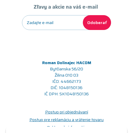
Zľavy a akcie na váš e-mail
Odoberať
Roman Dolinajec HACOM
Bytčianska 56/20
Žilina 010 03
IČO: 44662173
DIČ: 1048150136
IČ DPH: SK1048150136
Postup pri objednávaní
Postup pre reklamáciu a vrátenie tovaru
Reklamačný formulár