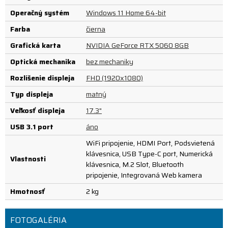
Operačný systém
Windows 11 Home 64-bit
Farba
čierna
Grafická karta
NVIDIA GeForce RTX 5060 8GB
Optická mechanika
bez mechaniky
Rozlíšenie displeja
FHD (1920x1080)
Typ displeja
matný
Veľkosť displeja
17.3"
USB 3.1 port
áno
WiFi pripojenie, HDMI Port, Podsvietená
klávesnica, USB Type-C port, Numerická
Vlastnosti
klávesnica, M.2 Slot, Bluetooth
pripojenie, Integrovaná Web kamera
Hmotnosť
2 kg
FOTOGALÉRIA