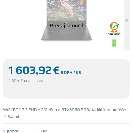
1 603,92
€
S DPH / KS
1 304 €
BEZ DPH / KS
WiFi/BT/17.3 FHD AG/GeForce RTX5060 8GB/backlit kb/num/Win
11 64-bit
Výrobca:
HP