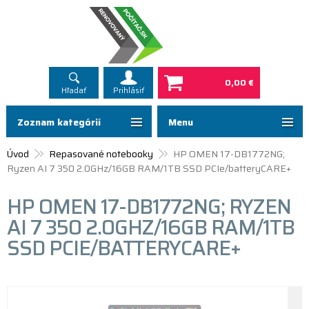
0,00 €
Hľadať
Prihlásiť
Zoznam kategórií
Menu
Úvod
Repasované notebooky
HP OMEN 17-DB1772NG;
Ryzen AI 7 350 2.0GHz/16GB RAM/1TB SSD PCIe/batteryCARE+
HP OMEN 17-DB1772NG; RYZEN
AI 7 350 2.0GHZ/16GB RAM/1TB
SSD PCIE/BATTERYCARE+