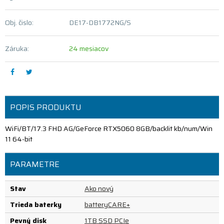
Obj. čislo:
DE17-DB1772NG/S
Záruka:
24 mesiacov
POPIS PRODUKTU
WiFi/BT/17.3 FHD AG/GeForce RTX5060 8GB/backlit kb/num/Win
11 64-bit
PARAMETRE
Stav
Ako nový
Trieda baterky
batteryCARE+
Pevný disk
1TB SSD PCIe