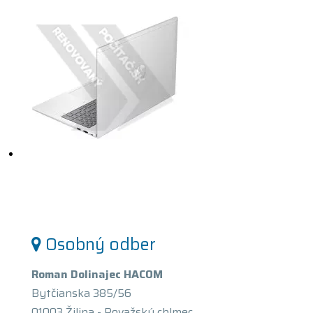
Osobný odber
Roman Dolinajec HACOM
Bytčianska 385/56
01003 Žilina - Považský chlmec