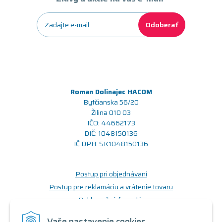
Odoberať
Roman Dolinajec HACOM
Bytčianska 56/20
Žilina 010 03
IČO: 44662173
DIČ: 1048150136
IČ DPH: SK1048150136
Postup pri objednávaní
Postup pre reklamáciu a vrátenie tovaru
Reklamačný formulár
Odstúpenie od zmluvy (formulár)
Vaše nastavenie cookies