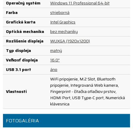
Operačný systém
Windows 11 Professional 64-bit
Farba
strieborná
Grafická karta
Intel Graphics
Optická mechanika
bez mechaniky
Rozlíšenie displeja
WUXGA (1920x1200)
Typ displeja
matný
Veľkosť displeja
16.0"
USB 3.1 port
áno
WiFi pripojenie, M.2 Slot, Bluetooth
pripojenie, Integrovaná Web kamera,
Vlastnosti
Fingerprint - čítačka otlačkov prstov,
HDMI Port, USB Type-C port, Numerická
klávesnica
FOTOGALÉRIA