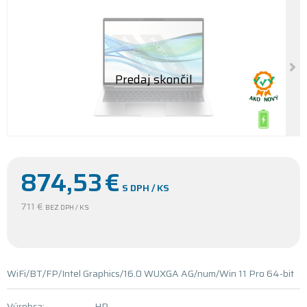
874,53
€
S DPH / KS
711 €
BEZ DPH / KS
WiFi/BT/FP/Intel Graphics/16.0 WUXGA AG/num/Win 11 Pro 64-bit
Výrobca:
HP