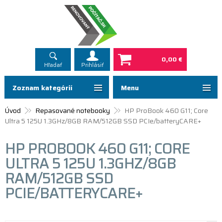
0,00 €
Hľadať
Prihlásiť
Zoznam kategórií
Menu
Úvod
Repasované notebooky
HP ProBook 460 G11; Core
Ultra 5 125U 1.3GHz/8GB RAM/512GB SSD PCIe/batteryCARE+
HP PROBOOK 460 G11; CORE
ULTRA 5 125U 1.3GHZ/8GB
RAM/512GB SSD
PCIE/BATTERYCARE+