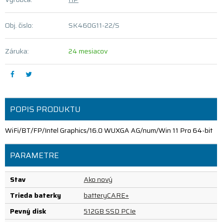
Obj. čislo:
SK460G11-22/S
Záruka:
24 mesiacov
POPIS PRODUKTU
WiFi/BT/FP/Intel Graphics/16.0 WUXGA AG/num/Win 11 Pro 64-bit
PARAMETRE
Stav
Ako nový
Trieda baterky
batteryCARE+
Pevný disk
512GB SSD PCIe