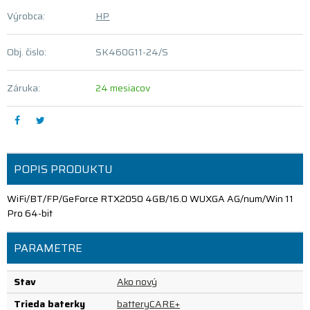
Výrobca:
HP
Obj. čislo:
SK460G11-24/S
Záruka:
24 mesiacov
POPIS PRODUKTU
WiFi/BT/FP/GeForce RTX2050 4GB/16.0 WUXGA AG/num/Win 11
Pro 64-bit
PARAMETRE
Stav
Ako nový
Trieda baterky
batteryCARE+