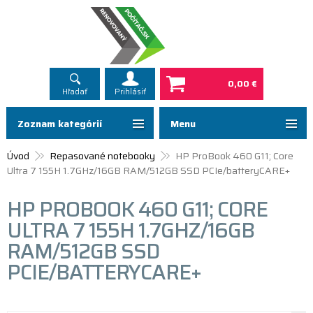
0,00 €
Hľadať
Prihlásiť
Zoznam kategórií
Menu
Úvod
Repasované notebooky
HP ProBook 460 G11; Core
Ultra 7 155H 1.7GHz/16GB RAM/512GB SSD PCIe/batteryCARE+
HP PROBOOK 460 G11; CORE
ULTRA 7 155H 1.7GHZ/16GB
RAM/512GB SSD
PCIE/BATTERYCARE+