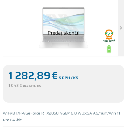
1 282,89
€
S DPH / KS
1 043 €
BEZ DPH / KS
WiFi/BT/FP/GeForce RTX2050 4GB/16.0 WUXGA AG/num/Win 11
Pro 64-bit