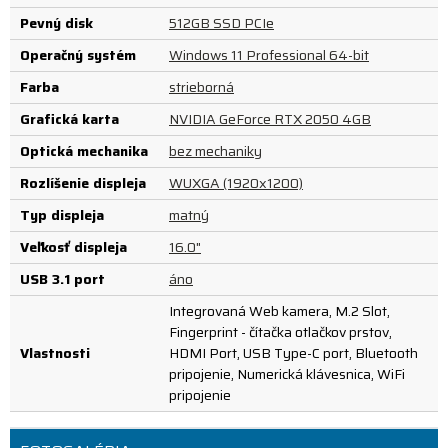
Pevný disk
512GB SSD PCIe
Operačný systém
Windows 11 Professional 64-bit
Farba
strieborná
Grafická karta
NVIDIA GeForce RTX 2050 4GB
Optická mechanika
bez mechaniky
Rozlíšenie displeja
WUXGA (1920x1200)
Typ displeja
matný
Veľkosť displeja
16.0"
USB 3.1 port
áno
Integrovaná Web kamera, M.2 Slot,
Fingerprint - čítačka otlačkov prstov,
Vlastnosti
HDMI Port, USB Type-C port, Bluetooth
pripojenie, Numerická klávesnica, WiFi
pripojenie