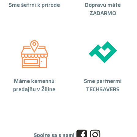
Sme šetrní k prírode
Dopravu máte
ZADARMO
Máme kamennú
Sme partnermi
predajňu v Žiline
TECHSAVERS
Spojte sa s nami