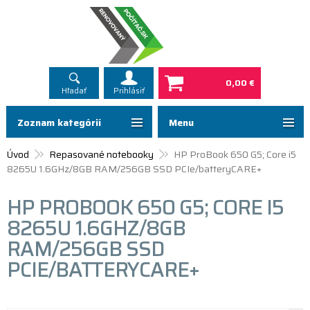
0,00 €
Hľadať
Prihlásiť
Zoznam kategórií
Menu
Úvod
Repasované notebooky
HP ProBook 650 G5; Core i5
8265U 1.6GHz/8GB RAM/256GB SSD PCIe/batteryCARE+
HP PROBOOK 650 G5; CORE I5
8265U 1.6GHZ/8GB
RAM/256GB SSD
PCIE/BATTERYCARE+