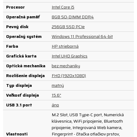
Procesor
Intel Core i5
Operačná pamäť
8GB SO-DIMM DDR4
Pevný disk
256GB SSD PCIe
Operačný systém
Windows 11 Professional 64-bit
Farba
HP strieborná
Grafická karta
Intel UHD Graphics
Optická mechanika
bez mechaniky
Rozlíšenie displeja
FHD (1920x1080)
Typ displeja
matný
Veľkosť displeja
15.6"
USB 3.1 port
áno
M.2 Slot, USB Type-C port, Numerická
klávesnica, WiFi pripojenie, Bluetooth
pripojenie, Integrovaná Web kamera,
Vlastnosti
Fingerprint - čítačka otlačkov prstov,