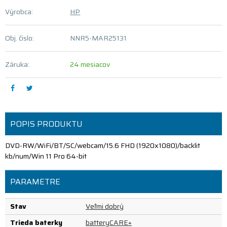
Výrobca:
HP
Obj. čislo:
NNR5-MAR25131
Záruka:
24 mesiacov
POPIS PRODUKTU
DVD-RW/WiFi/BT/SC/webcam/15.6 FHD (1920x1080)/backlit
kb/num/Win 11 Pro 64-bit
PARAMETRE
Stav
Veľmi dobrý
Trieda baterky
batteryCARE+