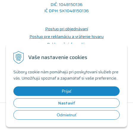
DIČ: 1048150136
IČ DPH: SK1048150136
Postup pri objednávaní
Postup pre reklamáciu a vrátenie tovaru
Reklamačný formulár
Odstúpenie od zmluvy (formulár)
Vaše nastavenie cookies
Prečo nakupovať u nás
Súbory cookie nám pomáhajú pri poskytovaní služieb pre
Obchodné podmienky
vás. Umožňujú spoznať a zapamätať si vaše preferencie.
Doprava a možnosti platby
Triedy a stavy produktov
Prijať
Nastaviť
© 2026 Renovovaný počítač •
tvorba eshopu cez UNIobchod
,
Odmietnuť
webhosting
spoločnosti
WEBYGROUP