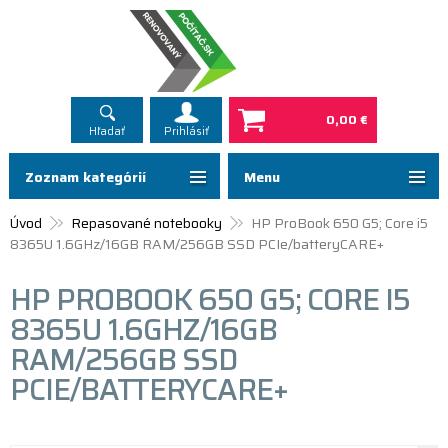
0,00 €
Hľadať
Prihlásiť
Zoznam kategórií
Menu
Úvod
Repasované notebooky
HP ProBook 650 G5; Core i5
8365U 1.6GHz/16GB RAM/256GB SSD PCIe/batteryCARE+
HP PROBOOK 650 G5; CORE I5
8365U 1.6GHZ/16GB
RAM/256GB SSD
PCIE/BATTERYCARE+