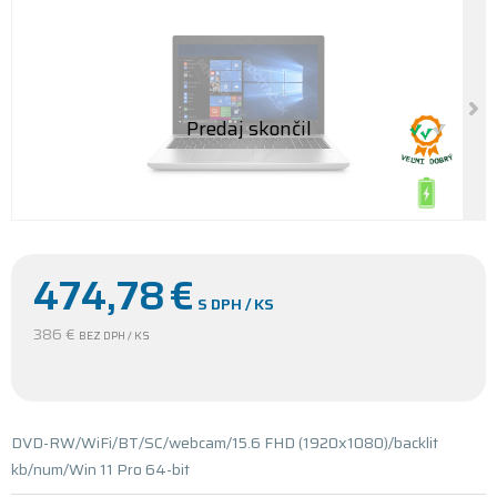
474,78
€
S DPH / KS
386 €
BEZ DPH / KS
DVD-RW/WiFi/BT/SC/webcam/15.6 FHD (1920x1080)/backlit
kb/num/Win 11 Pro 64-bit