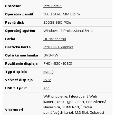
Procesor
Intel Core i5
Operačná pamäť
16GB SO-DIMM DDR4
Pevný disk
256GB SSD PCIe
Operačný systém
Windows 11 Professional 64-bit
Farba
HP strieborná
Grafická karta
Intel UHD Graphics
Optická mechanika
DVD-RW
Rozlíšenie displeja
FHD (1920x1080)
Typ displeja
matný
Veľkosť displeja
15.6"
USB 3.1 port
áno
WiFi pripojenie, Integrovaná Web
kamera, USB Type-C port, Podsvietená
klávesnica, HDMI Port, Čítačka
Vlastnosti
pamäťových kariet, M.2 Slot, Dokovací