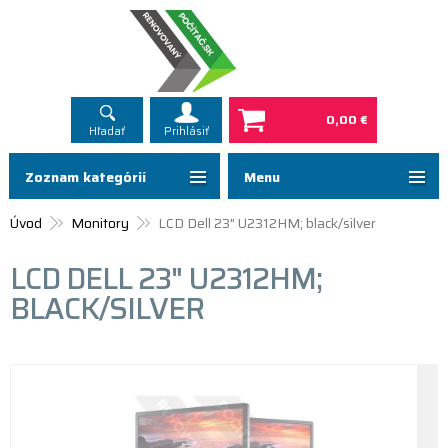
0,00 €
Hľadať
Prihlásiť
Zoznam kategórií
Menu
Úvod
Monitory
LCD Dell 23" U2312HM; black/silver
LCD DELL 23" U2312HM;
BLACK/SILVER