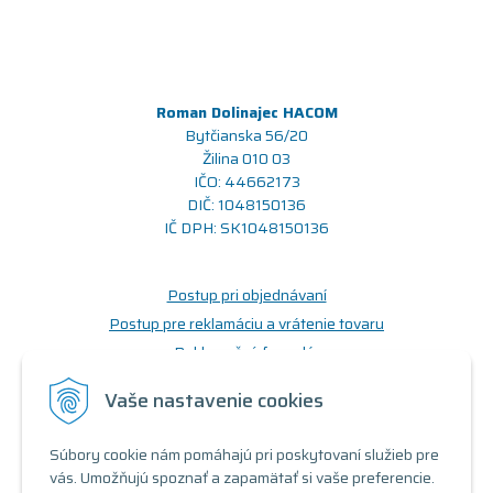
Roman Dolinajec HACOM
Bytčianska 56/20
Žilina 010 03
IČO: 44662173
DIČ: 1048150136
IČ DPH: SK1048150136
Postup pri objednávaní
Postup pre reklamáciu a vrátenie tovaru
Reklamačný formulár
Odstúpenie od zmluvy (formulár)
Vaše nastavenie cookies
Prečo nakupovať u nás
Súbory cookie nám pomáhajú pri poskytovaní služieb pre
Obchodné podmienky
vás. Umožňujú spoznať a zapamätať si vaše preferencie.