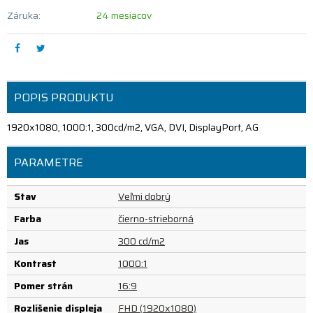
Záruka:
24 mesiacov
POPIS PRODUKTU
1920x1080, 1000:1, 300cd/m2, VGA, DVI, DisplayPort, AG
PARAMETRE
Stav
Veľmi dobrý
Farba
čierno-strieborná
Jas
300 cd/m2
Kontrast
1000:1
Pomer strán
16:9
Rozlíšenie displeja
FHD (1920x1080)