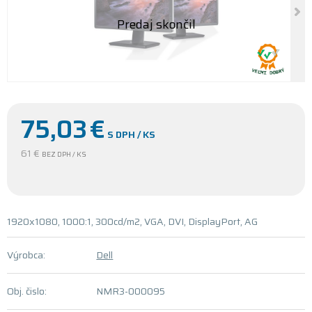
75,03
€
S DPH / KS
61 €
BEZ DPH / KS
1920x1080, 1000:1, 300cd/m2, VGA, DVI, DisplayPort, AG
Výrobca:
Dell
Obj. čislo:
NMR3-000095