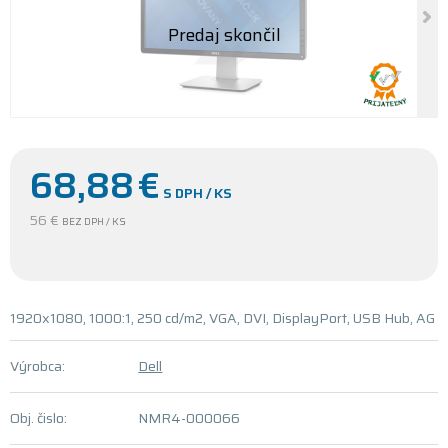
68,88
€
S DPH / KS
56 €
BEZ DPH / KS
1920x1080, 1000:1, 250 cd/m2, VGA, DVI, DisplayPort, USB Hub, AG
Výrobca:
Dell
Obj. čislo:
NMR4-000066