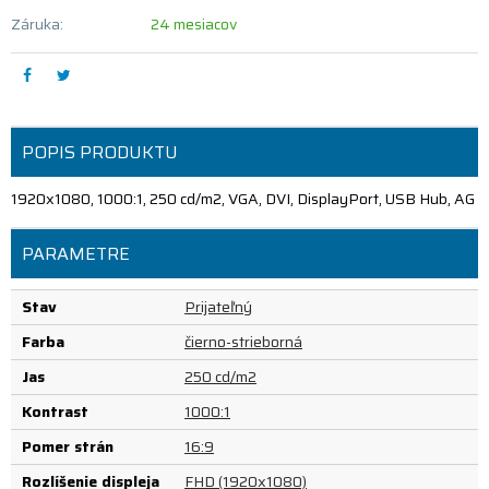
Záruka:
24 mesiacov
POPIS PRODUKTU
1920x1080, 1000:1, 250 cd/m2, VGA, DVI, DisplayPort, USB Hub, AG
PARAMETRE
Stav
Prijateľný
Farba
čierno-strieborná
Jas
250 cd/m2
Kontrast
1000:1
Pomer strán
16:9
Rozlíšenie displeja
FHD (1920x1080)