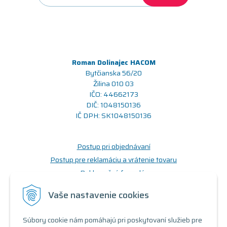
Roman Dolinajec HACOM
Bytčianska 56/20
Žilina 010 03
IČO: 44662173
DIČ: 1048150136
IČ DPH: SK1048150136
Postup pri objednávaní
Postup pre reklamáciu a vrátenie tovaru
Reklamačný formulár
Odstúpenie od zmluvy (formulár)
Vaše nastavenie cookies
Prečo nakupovať u nás
Súbory cookie nám pomáhajú pri poskytovaní služieb pre
Obchodné podmienky