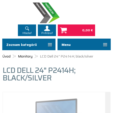
0,00 €
Hľadať
Prihlásiť
Zoznam kategórií
Menu
Úvod
Monitory
LCD Dell 24" P2414H; black/silver
LCD DELL 24" P2414H;
BLACK/SILVER