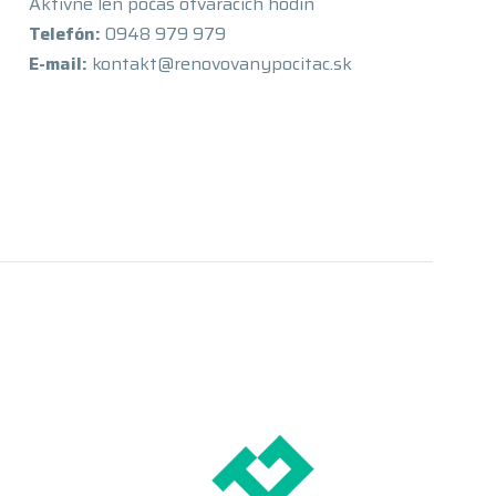
Aktívne len počas otváracích hodín
Telefón:
0948 979 979
E-mail:
kontakt@renovovanypocitac.sk