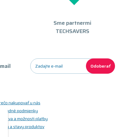
Sme partnermi
TECHSAVERS
-mail
Odoberať
rečo nakupovať u nás
bchodné podmienky
oprava a možnosti platby
riedy a stavy produktov