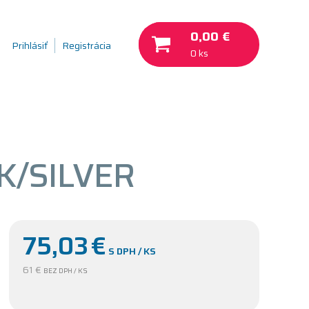
0,00 €
Prihlásiť
Registrácia
0 ks
CK/SILVER
75,03
€
S DPH / KS
61 €
BEZ DPH / KS