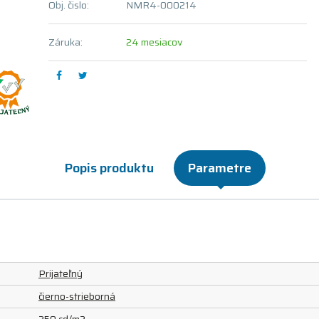
Obj. čislo:
NMR4-000214
Záruka:
24 mesiacov
Popis produktu
Parametre
Prijateľný
čierno-strieborná