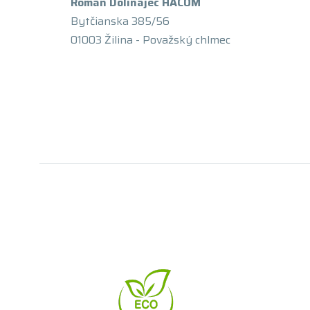
Roman Dolinajec HACOM
Bytčianska 385/56
01003 Žilina - Považský chlmec