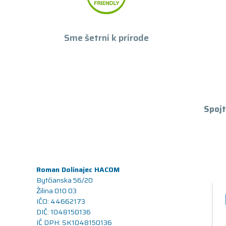
Sme šetrní k prírode
Spojt
Roman Dolinajec HACOM
Bytčianska 56/20
Žilina 010 03
IČO: 44662173
DIČ: 1048150136
IČ DPH: SK1048150136