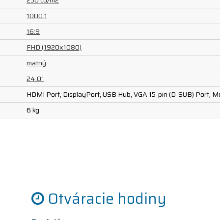
250 cd/m2
1000:1
16:9
FHD (1920x1080)
matný
24.0"
HDMI Port, DisplayPort, USB Hub, VGA 15-pin (D-SUB) Port, 
6 kg
Otváracie hodiny