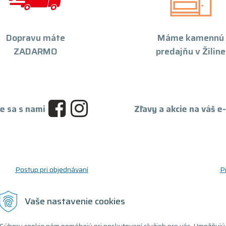
Dopravu máte
Máme kamennú
ZADARMO
predajňu v Žiline
e sa s nami
Zľavy a akcie na váš e
Postup pri objednávaní
P
Postup pre reklamáciu a vrátenie tovaru
O
Reklamačný formulár
D
Vaše nastavenie cookies
Odstúpenie od zmluvy (formulár)
T