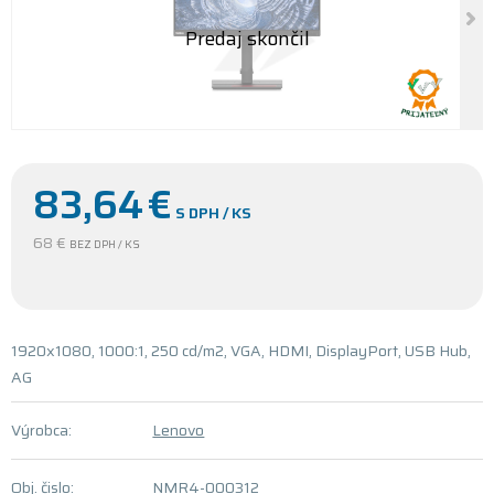
83,64
€
S DPH / KS
68 €
BEZ DPH / KS
1920x1080, 1000:1, 250 cd/m2, VGA, HDMI, DisplayPort, USB Hub,
AG
Výrobca:
Lenovo
Obj. čislo:
NMR4-000312