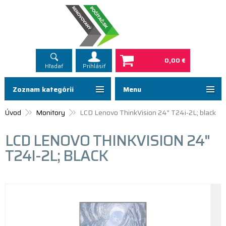
0,00 €
Hľadať
Prihlásiť
Zoznam kategórií
Menu
Úvod
Monitory
LCD Lenovo ThinkVision 24" T24i-2L; black
LCD LENOVO THINKVISION 24"
T24I-2L; BLACK