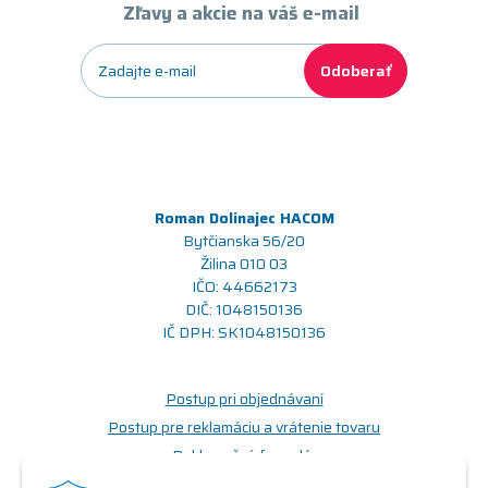
Zľavy a akcie na váš e-mail
Odoberať
Roman Dolinajec HACOM
Bytčianska 56/20
Žilina 010 03
IČO: 44662173
DIČ: 1048150136
IČ DPH: SK1048150136
Postup pri objednávaní
Postup pre reklamáciu a vrátenie tovaru
Reklamačný formulár
Odstúpenie od zmluvy (formulár)