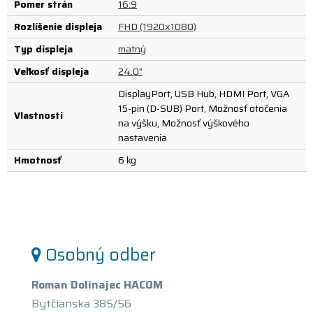
Pomer strán
16:9
Rozlíšenie displeja
FHD (1920x1080)
Typ displeja
matný
Veľkosť displeja
24.0"
DisplayPort, USB Hub, HDMI Port, VGA
15-pin (D-SUB) Port, Možnosť otočenia
Vlastnosti
na výšku, Možnosť výškového
nastavenia
Hmotnosť
6 kg
Osobný odber
Roman Dolinajec HACOM
Bytčianska 385/56