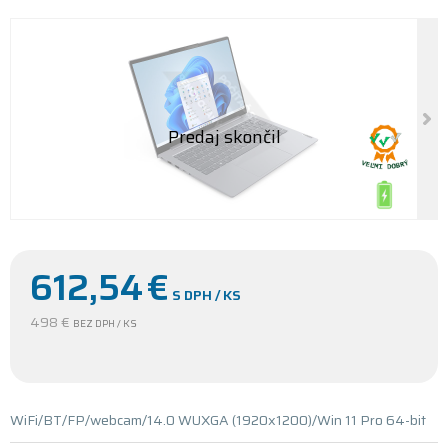
612,54
€
S DPH / KS
498 €
BEZ DPH / KS
WiFi/BT/FP/webcam/14.0 WUXGA (1920x1200)/Win 11 Pro 64-bit