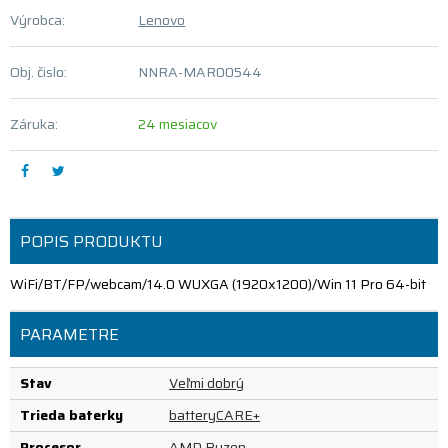
Výrobca:
Lenovo
Obj. čislo:
NNRA-MAR00544
Záruka:
24 mesiacov
POPIS PRODUKTU
WiFi/BT/FP/webcam/14.0 WUXGA (1920x1200)/Win 11 Pro 64-bit
PARAMETRE
Stav
Veľmi dobrý
Trieda baterky
batteryCARE+
Procesor
AMD Ryzen