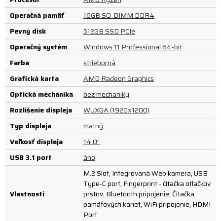
Operačná pamäť
16GB SO-DIMM DDR4
Pevný disk
512GB SSD PCIe
Operačný systém
Windows 11 Professional 64-bit
Farba
strieborná
Grafická karta
AMD Radeon Graphics
Optická mechanika
bez mechaniky
Rozlíšenie displeja
WUXGA (1920x1200)
Typ displeja
matný
Veľkosť displeja
14.0"
USB 3.1 port
áno
M.2 Slot, Integrovaná Web kamera, USB
Type-C port, Fingerprint - čítačka otlačkov
Vlastnosti
prstov, Bluetooth pripojenie, Čítačka
pamäťových kariet, WiFi pripojenie, HDMI
Port