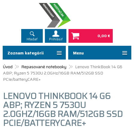
0,00 €
Hľadať
Prihlásiť
Zoznam kategórií
Menu
Úvod
Repasované notebooky
Lenovo ThinkBook 14 G6
ABP; Ryzen 5 7530U 2.0GHz/16GB RAM/512GB SSD
PCIe/batteryCARE+
LENOVO THINKBOOK 14 G6
ABP; RYZEN 5 7530U
2.0GHZ/16GB RAM/512GB SSD
PCIE/BATTERYCARE+