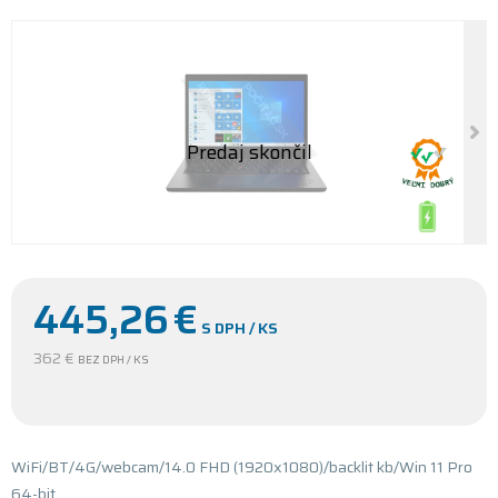
445,26
€
S DPH / KS
362 €
BEZ DPH / KS
WiFi/BT/4G/webcam/14.0 FHD (1920x1080)/backlit kb/Win 11 Pro
64-bit