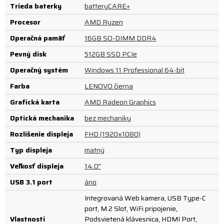
Trieda baterky
batteryCARE+
Procesor
AMD Ryzen
Operačná pamäť
16GB SO-DIMM DDR4
Pevný disk
512GB SSD PCIe
Operačný systém
Windows 11 Professional 64-bit
Farba
LENOVO čierna
Grafická karta
AMD Radeon Graphics
Optická mechanika
bez mechaniky
Rozlíšenie displeja
FHD (1920x1080)
Typ displeja
matný
Veľkosť displeja
14.0"
USB 3.1 port
áno
Integrovaná Web kamera, USB Type-C
port, M.2 Slot, WiFi pripojenie,
Vlastnosti
Podsvietená klávesnica, HDMI Port,