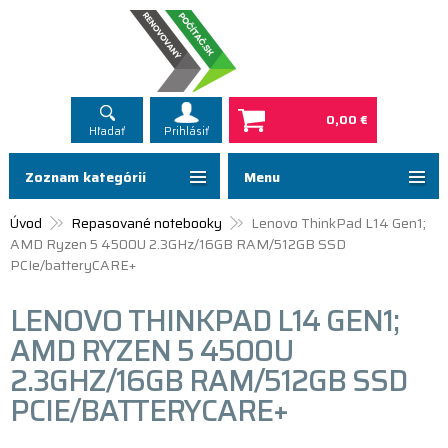
0,00 €
Hľadať
Prihlásiť
Zoznam kategórií
Menu
Úvod
Repasované notebooky
Lenovo ThinkPad L14 Gen1;
AMD Ryzen 5 4500U 2.3GHz/16GB RAM/512GB SSD
PCIe/batteryCARE+
LENOVO THINKPAD L14 GEN1;
AMD RYZEN 5 4500U
2.3GHZ/16GB RAM/512GB SSD
PCIE/BATTERYCARE+