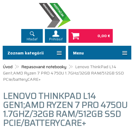
0,00 €
Hľadať
Prihlásiť
Zoznam kategórií
Menu
Úvod
Repasované notebooky
Lenovo ThinkPad L14
Gen1;AMD Ryzen 7 PRO 4750U 1.7GHz/32GB RAM/512GB SSD
PCIe/batteryCARE+
LENOVO THINKPAD L14
GEN1;AMD RYZEN 7 PRO 4750U
1.7GHZ/32GB RAM/512GB SSD
PCIE/BATTERYCARE+