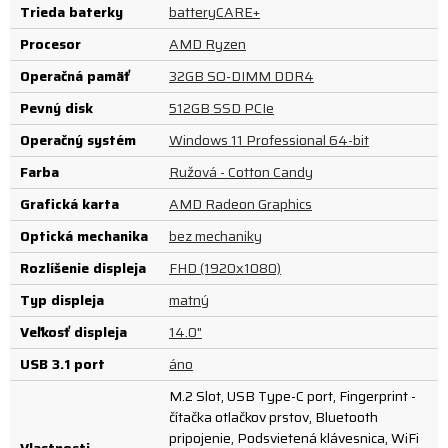
Trieda baterky
batteryCARE+
Procesor
AMD Ryzen
Operačná pamäť
32GB SO-DIMM DDR4
Pevný disk
512GB SSD PCIe
Operačný systém
Windows 11 Professional 64-bit
Farba
Ružová - Cotton Candy
Grafická karta
AMD Radeon Graphics
Optická mechanika
bez mechaniky
Rozlíšenie displeja
FHD (1920x1080)
Typ displeja
matný
Veľkosť displeja
14.0"
USB 3.1 port
áno
M.2 Slot, USB Type-C port, Fingerprint -
čítačka otlačkov prstov, Bluetooth
pripojenie, Podsvietená klávesnica, WiFi