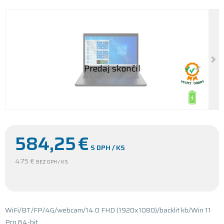
584,25
€
S DPH / KS
475 €
BEZ DPH / KS
WiFi/BT/FP/4G/webcam/14.0 FHD (1920x1080)/backlit kb/Win 11
Pro 64-bit