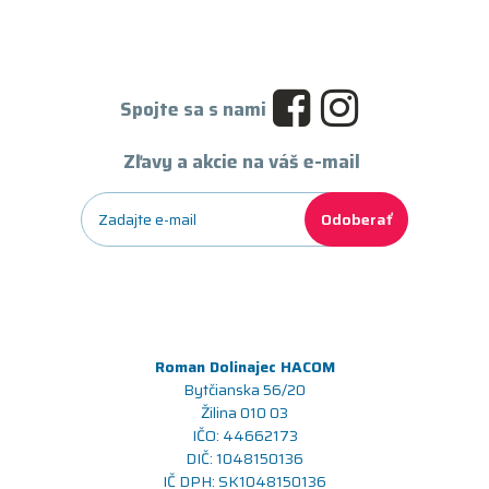
Spojte sa s nami
Zľavy a akcie na váš e-mail
Odoberať
Roman Dolinajec HACOM
Bytčianska 56/20
Žilina 010 03
IČO: 44662173
DIČ: 1048150136
IČ DPH: SK1048150136