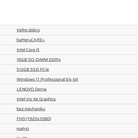
Veľmi dobrý
batteryCARE+
Intel Core i5
16GB SO-DIMM DDR4
512GB SSD PCIe
Windows 11 Professional 64-bit
LENOVO čierna
Intel Iris Xe Graphics
bez mechaniky
FHD (1920x1080)
matný