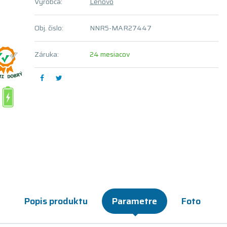
Výrobca:
Lenovo
Obj. čislo:
NNR5-MAR27447
Záruka:
24 mesiacov
Popis produktu
Parametre
Foto