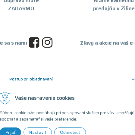
Dopravu máte
Máme kamennú
ZADARMO
predajňu v Žiline
e sa s nami
Zľavy a akcie na váš e
Postup pri objednávaní
P
Postup pre reklamáciu a vrátenie tovaru
O
Reklamačný formulár
D
Vaše nastavenie cookies
Odstúpenie od zmluvy (formulár)
T
Súbory cookie nám pomáhajú pri poskytovaní služieb pre vás. Umožňujú
spoznať a zapamätať si vaše preferencie.
Nastaviť
Prijať
Odmietnuť