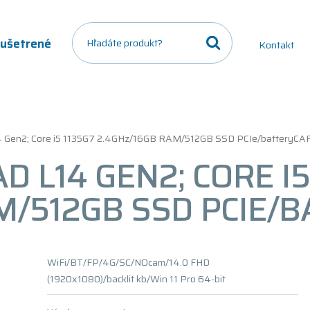
a ušetrené
Kontakt
4 Gen2; Core i5 1135G7 2.4GHz/16GB RAM/512GB SSD PCIe/batteryCA
 L14 GEN2; CORE I5
M/512GB SSD PCIE/
WiFi/BT/FP/4G/SC/NOcam/14.0 FHD
(1920x1080)/backlit kb/Win 11 Pro 64-bit