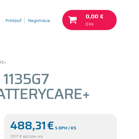
0,00 €
Prihlásiť
Registrácia
0 ks
RE+
 1135G7
BATTERYCARE+
488,31
€
S DPH / KS
397 €
BEZ DPH / KS