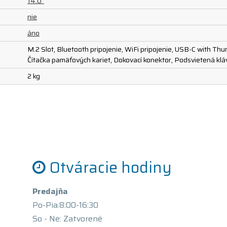
14.0"
nie
áno
M.2 Slot, Bluetooth pripojenie, WiFi pripojenie, USB-C with Thun
Čítačka pamäťových kariet, Dokovací konektor, Podsvietená klá
2 kg
Otváracie hodiny
Predajňa
Po-Pia:8:00-16:30
So - Ne: Zatvorené