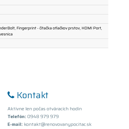
derBolt, Fingerprint - čítačka otlačkov prstov, HDMI Port,
vesnica
Kontakt
Aktívne len počas otváracích hodín
Telefón:
0948 979 979
E-mail:
kontakt@renovovanypocitac.sk