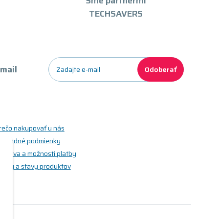
Sme partnermi
TECHSAVERS
-mail
Odoberať
rečo nakupovať u nás
bchodné podmienky
oprava a možnosti platby
riedy a stavy produktov