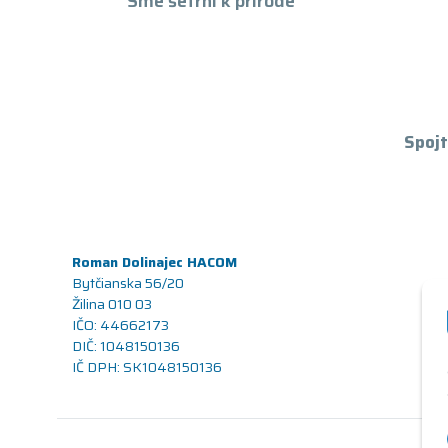
Sme šetrní k prírode
Spojt
Roman Dolinajec HACOM
Bytčianska 56/20
Žilina 010 03
IČO: 44662173
DIČ: 1048150136
IČ DPH: SK1048150136