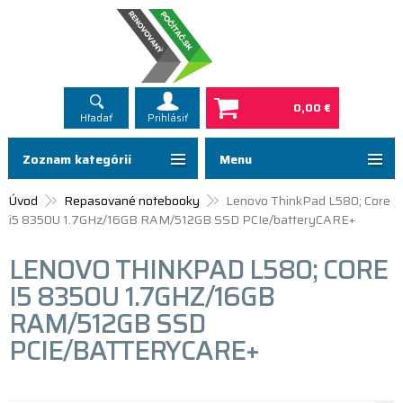
0,00 €
Hľadať
Prihlásiť
Zoznam kategórií
Menu
Úvod
Repasované notebooky
Lenovo ThinkPad L580; Core
i5 8350U 1.7GHz/16GB RAM/512GB SSD PCIe/batteryCARE+
LENOVO THINKPAD L580; CORE
I5 8350U 1.7GHZ/16GB
RAM/512GB SSD
PCIE/BATTERYCARE+