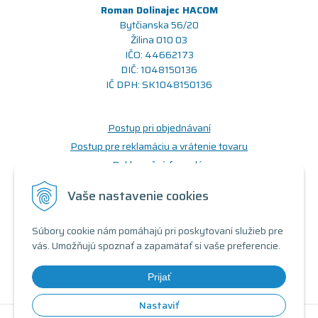
Roman Dolinajec HACOM
Bytčianska 56/20
Žilina 010 03
IČO: 44662173
DIČ: 1048150136
IČ DPH: SK1048150136
Postup pri objednávaní
Postup pre reklamáciu a vrátenie tovaru
Reklamačný formulár
Odstúpenie od zmluvy (formulár)
Vaše nastavenie cookies
Prečo nakupovať u nás
Súbory cookie nám pomáhajú pri poskytovaní služieb pre
Obchodné podmienky
vás. Umožňujú spoznať a zapamätať si vaše preferencie.
Doprava a možnosti platby
Triedy a stavy produktov
Prijať
Nastaviť