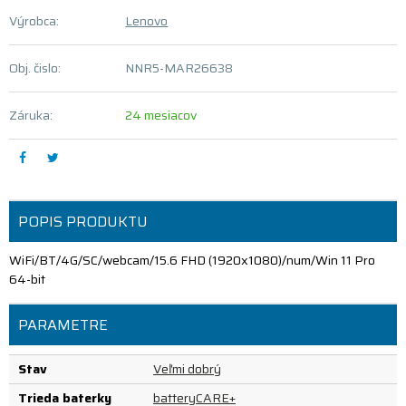
Výrobca:
Lenovo
Obj. čislo:
NNR5-MAR26638
Záruka:
24 mesiacov
POPIS PRODUKTU
WiFi/BT/4G/SC/webcam/15.6 FHD (1920x1080)/num/Win 11 Pro
64-bit
PARAMETRE
Stav
Veľmi dobrý
Trieda baterky
batteryCARE+