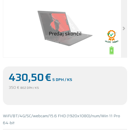
430,50
€
S DPH / KS
350 €
BEZ DPH / KS
WiFi/BT/4G/SC/webcam/15.6 FHD (1920x1080)/num/Win 11 Pro
64-bit