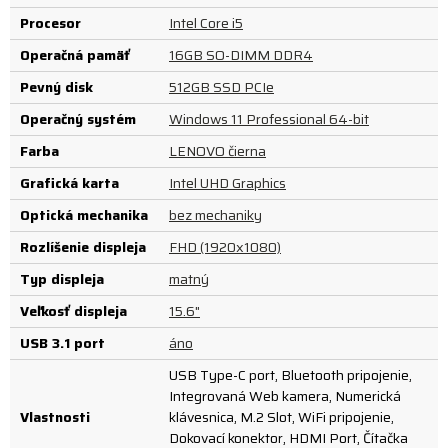
Procesor
Intel Core i5
Operačná pamäť
16GB SO-DIMM DDR4
Pevný disk
512GB SSD PCIe
Operačný systém
Windows 11 Professional 64-bit
Farba
LENOVO čierna
Grafická karta
Intel UHD Graphics
Optická mechanika
bez mechaniky
Rozlíšenie displeja
FHD (1920x1080)
Typ displeja
matný
Veľkosť displeja
15.6"
USB 3.1 port
áno
USB Type-C port, Bluetooth pripojenie,
Integrovaná Web kamera, Numerická
Vlastnosti
klávesnica, M.2 Slot, WiFi pripojenie,
Dokovací konektor, HDMI Port, Čítačka