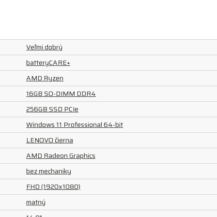
Veľmi dobrý
batteryCARE+
AMD Ryzen
16GB SO-DIMM DDR4
256GB SSD PCIe
Windows 11 Professional 64-bit
LENOVO čierna
AMD Radeon Graphics
bez mechaniky
FHD (1920x1080)
matný