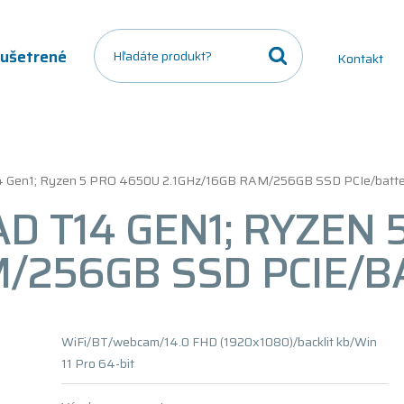
a ušetrené
Kontakt
4 Gen1; Ryzen 5 PRO 4650U 2.1GHz/16GB RAM/256GB SSD PCIe/batt
D T14 GEN1; RYZEN 
M/256GB SSD PCIE/
WiFi/BT/webcam/14.0 FHD (1920x1080)/backlit kb/Win
11 Pro 64-bit