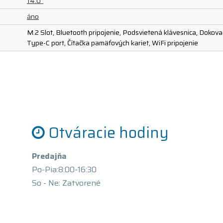
14.0"
áno
M.2 Slot, Bluetooth pripojenie, Podsvietená klávesnica, Doko
Type-C port, Čítačka pamäťových kariet, WiFi pripojenie
Otváracie hodiny
Predajňa
Po-Pia:8:00-16:30
So - Ne: Zatvorené