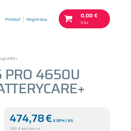
0,00 €
Prihlásiť
Registrácia
0 ks
eryCARE+
5 PRO 4650U
BATTERYCARE+
474,78
€
S DPH / KS
386 €
BEZ DPH / KS