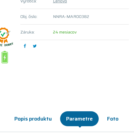
Výrobca:
Lenovo
Obj. čislo:
NNRA-MAR00382
Záruka:
24 mesiacov
Popis produktu
Parametre
Foto