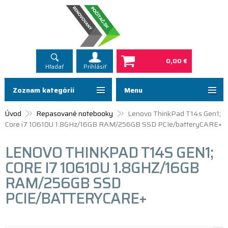
0,00 €
Hľadať
Prihlásiť
Zoznam kategórií
Menu
Úvod
Repasované notebooky
Lenovo ThinkPad T14s Gen1;
Core i7 10610U 1.8GHz/16GB RAM/256GB SSD PCIe/batteryCARE+
LENOVO THINKPAD T14S GEN1;
CORE I7 10610U 1.8GHZ/16GB
RAM/256GB SSD
PCIE/BATTERYCARE+