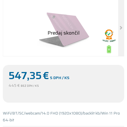
547,35
€
S DPH / KS
445 €
BEZ DPH / KS
WiFi/BT/SC/webcam/14.0 FHD (1920x1080)/backlit kb/Win 11 Pro
64-bit