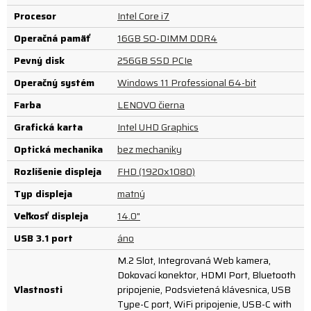
Procesor
Intel Core i7
Operačná pamäť
16GB SO-DIMM DDR4
Pevný disk
256GB SSD PCIe
Operačný systém
Windows 11 Professional 64-bit
Farba
LENOVO čierna
Grafická karta
Intel UHD Graphics
Optická mechanika
bez mechaniky
Rozlíšenie displeja
FHD (1920x1080)
Typ displeja
matný
Veľkosť displeja
14.0"
USB 3.1 port
áno
M.2 Slot, Integrovaná Web kamera,
Dokovací konektor, HDMI Port, Bluetooth
Vlastnosti
pripojenie, Podsvietená klávesnica, USB
Type-C port, WiFi pripojenie, USB-C with