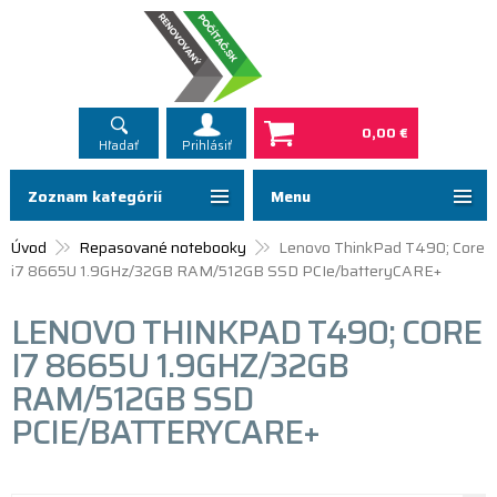
0,00 €
Hľadať
Prihlásiť
Zoznam kategórií
Menu
Úvod
Repasované notebooky
Lenovo ThinkPad T490; Core
i7 8665U 1.9GHz/32GB RAM/512GB SSD PCIe/batteryCARE+
LENOVO THINKPAD T490; CORE
I7 8665U 1.9GHZ/32GB
RAM/512GB SSD
PCIE/BATTERYCARE+