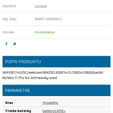
Výrobca:
Lenovo
Obj. čislo:
NNR7-008393-C
Záruka:
24 mesiacov
POPIS PRODUKTU
WiFi/BT/4G/SC/webcam/MX250 2GB/14.0 (1920x1080)/backlit
kb/Win 11 Pro 64-bit/Heavily used
PARAMETRE
Stav
Prijateľný
Trieda baterky
batteryCARE+