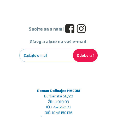
Spojte sa s nami
Zľavy a akcie na váš e-mail
Odoberať
Roman Dolinajec HACOM
Bytčianska 56/20
Žilina 010 03
IČO: 44662173
DIČ: 1048150136