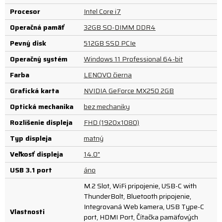
Procesor
Intel Core i7
Operačná pamäť
32GB SO-DIMM DDR4
Pevný disk
512GB SSD PCIe
Operačný systém
Windows 11 Professional 64-bit
Farba
LENOVO čierna
Grafická karta
NVIDIA GeForce MX250 2GB
Optická mechanika
bez mechaniky
Rozlíšenie displeja
FHD (1920x1080)
Typ displeja
matný
Veľkosť displeja
14.0"
USB 3.1 port
áno
M.2 Slot, WiFi pripojenie, USB-C with
ThunderBolt, Bluetooth pripojenie,
Integrovaná Web kamera, USB Type-C
Vlastnosti
port, HDMI Port, Čítačka pamäťových