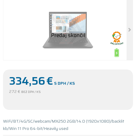
334,56
€
S DPH / KS
272 €
BEZ DPH / KS
WiFi/BT/4G/SC/webcam/MX250 2GB/14.0 (1920x1080)/backlit
kb/Win 11 Pro 64-bit/Heavily used